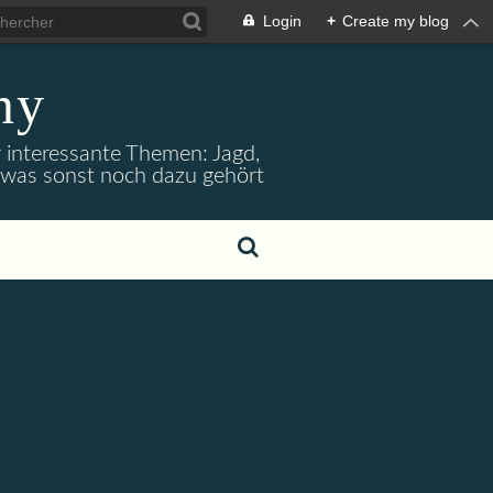
Login
+
Create my blog
ny
r interessante Themen: Jagd,
d was sonst noch dazu gehört