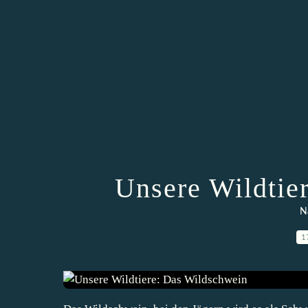
Unsere Wildtie
N
1