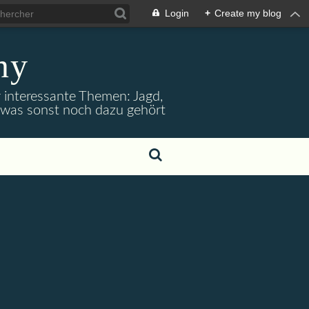
Login
+
Create my blog
ny
r interessante Themen: Jagd,
d was sonst noch dazu gehört