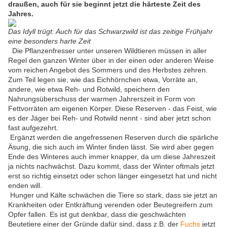
draußen, auch für sie beginnt jetzt die härteste Zeit des
Jahres.
Das Idyll trügt: Auch für das Schwarzwild ist das zeitige Frühjahr
eine besonders harte Zeit
Die Pflanzenfresser unter unseren Wildtieren müssen in aller
Regel den ganzen Winter über in der einen oder anderen Weise
vom reichen Angebot des Sommers und des Herbstes zehren.
Zum Teil legen sie, wie das Eichhörnchen etwa, Vorräte an,
andere, wie etwa Reh- und Rotwild, speichern den
Nahrungsüberschuss der warmen Jahrerszeit in Form von
Fettvorräten am eigenen Körper. Diese Reserven - das Feist, wie
es der Jäger bei Reh- und Rotwild nennt - sind aber jetzt schon
fast aufgezehrt.
Ergänzt werden die angefressenen Reserven durch die spärliche
Äsung, die sich auch im Winter finden lässt. Sie wird aber gegen
Ende des Winteres auch immer knapper, da um diese Jahreszeit
ja nichts nachwächst. Dazu kommt, dass der Winter oftmals jetzt
erst so richtig einsetzt oder schon länger eingesetzt hat und nicht
enden will.
Hunger und Kälte schwächen die Tiere so stark, dass sie jetzt an
Krankheiten oder Entkräftung verenden oder Beutegreifern zum
Opfer fallen. Es ist gut denkbar, dass die geschwächten
Beutetiere einer der Gründe dafür sind, dass z.B. der
Fuchs
jetzt