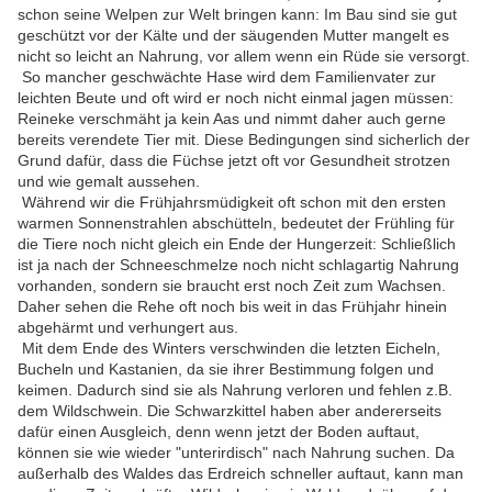
schon seine Welpen zur Welt bringen kann: Im Bau sind sie gut
geschützt vor der Kälte und der säugenden Mutter mangelt es
nicht so leicht an Nahrung, vor allem wenn ein Rüde sie versorgt.
So mancher geschwächte Hase wird dem Familienvater zur
leichten Beute und oft wird er noch nicht einmal jagen müssen:
Reineke verschmäht ja kein Aas und nimmt daher auch gerne
bereits verendete Tier mit. Diese Bedingungen sind sicherlich der
Grund dafür, dass die Füchse jetzt oft vor Gesundheit strotzen
und wie gemalt aussehen.
Während wir die Frühjahrsmüdigkeit oft schon mit den ersten
warmen Sonnenstrahlen abschütteln, bedeutet der Frühling für
die Tiere noch nicht gleich ein Ende der Hungerzeit: Schließlich
ist ja nach der Schneeschmelze noch nicht schlagartig Nahrung
vorhanden, sondern sie braucht erst noch Zeit zum Wachsen.
Daher sehen die Rehe oft noch bis weit in das Frühjahr hinein
abgehärmt und verhungert aus.
Mit dem Ende des Winters verschwinden die letzten Eicheln,
Bucheln und Kastanien, da sie ihrer Bestimmung folgen und
keimen. Dadurch sind sie als Nahrung verloren und fehlen z.B.
dem Wildschwein. Die Schwarzkittel haben aber andererseits
dafür einen Ausgleich, denn wenn jetzt der Boden auftaut,
können sie wie wieder "unterirdisch" nach Nahrung suchen. Da
außerhalb des Waldes das Erdreich schneller auftaut, kann man