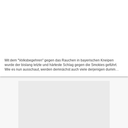
Mit dem "Volksbegehren" gegen das Rauchen in bayerischen Kneipen
wurde der bislang letzte und härteste Schlag gegen die Smokies geführt.
Wie es nun ausschaut, werden demnächst auch viele derjenigen dumm
gucken, die jetzt noch über rauchfreie Kneipen frohlocken....