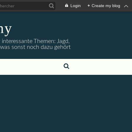
Login
+
Create my blog
ny
r interessante Themen: Jagd,
d was sonst noch dazu gehört