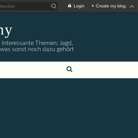
Login
+
Create my blog
ny
r interessante Themen: Jagd,
d was sonst noch dazu gehört