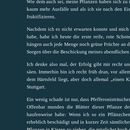
Wie dem auch sei, meine Pflanzen haben sich zu 
kaum mehr Ausfälle und als ich sie nach den Eish
fruktifizieren.
Nachdem ich es nicht erwarten konnte und mich
habe, habe ich heute die erste reife, rote Schot
hängen auch jede Menge noch grüne Früchte an de
Sorgen über die Beschickung meines abendlichen
Ich denke also mal, der Erfolg gibt mir recht un
säen. Immerhin bin ich recht früh dran, vor all
dem Härtsfeld liegt, aber doch allemal „einen K
Stuttgart.
Ein wenig schade ist nur, dass Pfefferonisträuche
Offenbar munden die Blätter dieser Pflanze d
haufenweise habe: Wenn ich so ein Pflänzchen 
erheblich beschädigt und in kurzer Zeit sämtlicher
Pflanzen in Kästen zu ziehen, die möglichst hoch 