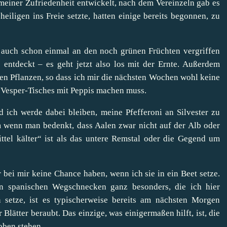
meiner Zufriedenheit entwickelt, nach dem Vereinzeln gab es
eiligen ins Freie setzte, hatten einige bereits begonnen, zu
 auch schon einmal an den noch grünen Früchten vergriffen
e entdeckt – es geht jetzt also los mit der Ernte. Außerdem
n Pflanzen, so dass ich mir die nächsten Wochen wohl keine
 Vesper-Tisches mit Peppis machen muss.
d ich werde dabei bleiben, meine Pfefferoni an Silvester zu
em wenn man bedenkt, dass Aalen zwar nicht auf der Alb oder
ittel kälter“ ist als das untere Remstal oder die Gegend um
r bei mir keine Chance haben, wenn ich sie in ein Beet setze.
en spanischen Wegschnecken ganz besonders, die ich hier
setze, ist es typischerweise bereits am nächsten Morgen
 Blätter beraubt. Das einzige, was einigermaßen hilft, ist, die
oben stehen.