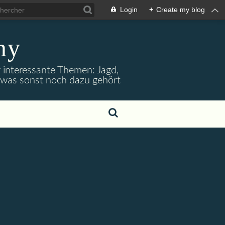
Login
+
Create my blog
ny
r interessante Themen: Jagd,
d was sonst noch dazu gehört