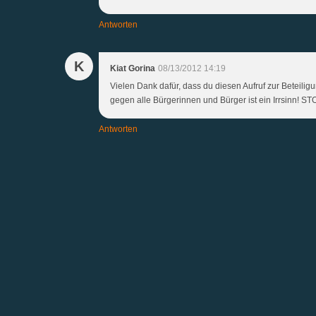
Antworten
K
Kiat Gorina
08/13/2012 14:19
Vielen Dank dafür, dass du diesen Aufruf zur Beteili
gegen alle Bürgerinnen und Bürger ist ein Irrsinn! 
Antworten