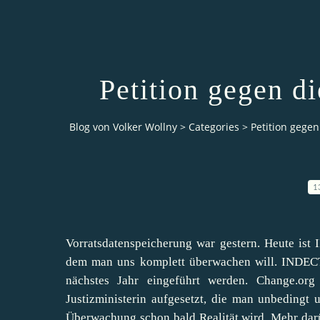
Petition gegen d
Blog von Volker Wollny
>
Categories
>
Petition gege
1
Vorratsdatenspeicherung war gestern. Heute ist
dem man uns komplett überwachen will. INDECT w
nächstes Jahr eingeführt werden. Change.or
Justizministerin aufgesetzt, die man unbedingt u
Überwachung schon bald Realität wird. Mehr da