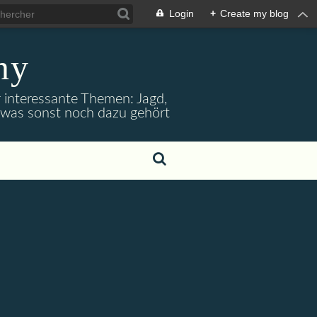
Login
+
Create my blog
ny
r interessante Themen: Jagd,
d was sonst noch dazu gehört