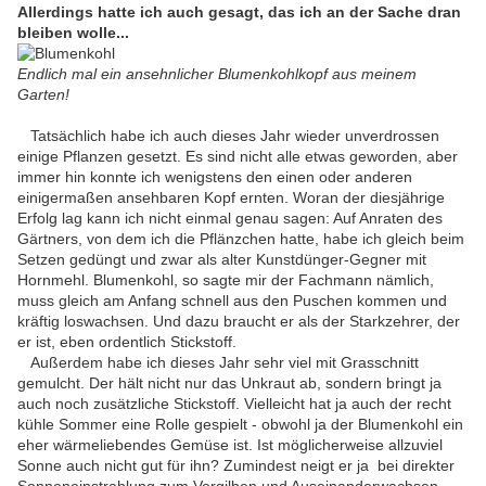
Allerdings hatte ich auch gesagt, das ich an der Sache dran
bleiben wolle...
Endlich mal ein ansehnlicher Blumenkohlkopf aus meinem
Garten!
Tatsächlich habe ich auch dieses Jahr wieder unverdrossen
einige Pflanzen gesetzt. Es sind nicht alle etwas geworden, aber
immer hin konnte ich wenigstens den einen oder anderen
einigermaßen ansehbaren Kopf ernten. Woran der diesjährige
Erfolg lag kann ich nicht einmal genau sagen: Auf Anraten des
Gärtners, von dem ich die Pflänzchen hatte, habe ich gleich beim
Setzen gedüngt und zwar als alter Kunstdünger-Gegner mit
Hornmehl. Blumenkohl, so sagte mir der Fachmann nämlich,
muss gleich am Anfang schnell aus den Puschen kommen und
kräftig loswachsen. Und dazu braucht er als der Starkzehrer, der
er ist, eben ordentlich Stickstoff.
Außerdem habe ich dieses Jahr sehr viel mit Grasschnitt
gemulcht. Der hält nicht nur das Unkraut ab, sondern bringt ja
auch noch zusätzliche Stickstoff. Vielleicht hat ja auch der recht
kühle Sommer eine Rolle gespielt - obwohl ja der Blumenkohl ein
eher wärmeliebendes Gemüse ist. Ist möglicherweise allzuviel
Sonne auch nicht gut für ihn? Zumindest neigt er ja bei direkter