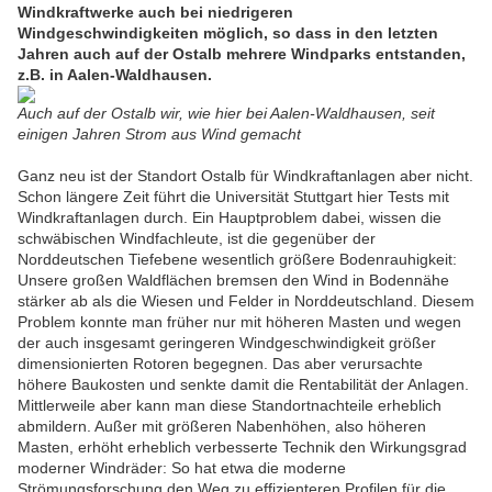
Windkraftwerke auch bei niedrigeren
Windgeschwindigkeiten möglich, so dass in den letzten
Jahren auch auf der Ostalb mehrere Windparks entstanden,
z.B. in Aalen-Waldhausen.
Auch auf der Ostalb wir, wie hier bei Aalen-Waldhausen, seit
einigen Jahren Strom aus Wind gemacht
Ganz neu ist der Standort Ostalb für Windkraftanlagen aber nicht.
Schon längere Zeit führt die Universität Stuttgart hier Tests mit
Windkraftanlagen durch. Ein Hauptproblem dabei, wissen die
schwäbischen Windfachleute, ist die gegenüber der
Norddeutschen Tiefebene wesentlich größere Bodenrauhigkeit:
Unsere großen Waldflächen bremsen den Wind in Bodennähe
stärker ab als die Wiesen und Felder in Norddeutschland. Diesem
Problem konnte man früher nur mit höheren Masten und wegen
der auch insgesamt geringeren Windgeschwindigkeit größer
dimensionierten Rotoren begegnen. Das aber verursachte
höhere Baukosten und senkte damit die Rentabilität der Anlagen.
Mittlerweile aber kann man diese Standortnachteile erheblich
abmildern. Außer mit größeren Nabenhöhen, also höheren
Masten, erhöht erheblich verbesserte Technik den Wirkungsgrad
moderner Windräder: So hat etwa die moderne
Strömungsforschung den Weg zu effizienteren Profilen für die