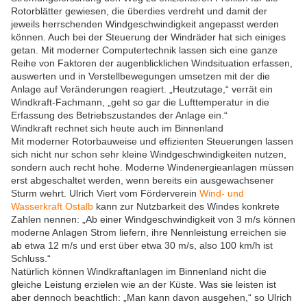
Rotorblätter gewiesen, die überdies verdreht und damit der
jeweils herrschenden Windgeschwindigkeit angepasst werden
können. Auch bei der Steuerung der Windräder hat sich einiges
getan. Mit moderner Computertechnik lassen sich eine ganze
Reihe von Faktoren der augenblicklichen Windsituation erfassen,
auswerten und in Verstellbewegungen umsetzen mit der die
Anlage auf Veränderungen reagiert. „Heutzutage,“ verrät ein
Windkraft-Fachmann, „geht so gar die Lufttemperatur in die
Erfassung des Betriebszustandes der Anlage ein.“
Windkraft rechnet sich heute auch im Binnenland
Mit moderner Rotorbauweise und effizienten Steuerungen lassen
sich nicht nur schon sehr kleine Windgeschwindigkeiten nutzen,
sondern auch recht hohe. Moderne Windenergieanlagen müssen
erst abgeschaltet werden, wenn bereits ein ausgewachsener
Sturm wehrt. Ulrich Viert vom Förderverein
Wind- und
Wasserkraft Ostalb
kann zur Nutzbarkeit des Windes konkrete
Zahlen nennen: „Ab einer Windgeschwindigkeit von 3 m/s können
moderne Anlagen Strom liefern, ihre Nennleistung erreichen sie
ab etwa 12 m/s und erst über etwa 30 m/s, also 100 km/h ist
Schluss.“
Natürlich können Windkraftanlagen im Binnenland nicht die
gleiche Leistung erzielen wie an der Küste. Was sie leisten ist
aber dennoch beachtlich: „Man kann davon ausgehen,“ so Ulrich