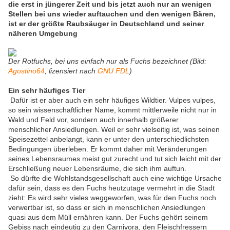
die erst in jüngerer Zeit und bis jetzt auch nur an wenigen
Stellen bei uns wieder auftauchen und den wenigen Bären,
ist er der größte Raubsäuger in Deutschland und seiner
näheren Umgebung
Der Rotfuchs, bei uns einfach nur als Fuchs bezeichnet (Bild:
Agostino64
, lizensiert nach
GNU FDL
)
Ein sehr häufiges Tier
Dafür ist er aber auch ein sehr häufiges Wildtier. Vulpes vulpes,
so sein wissenschaftlicher Name, kommt mittlerweile nicht nur in
Wald und Feld vor, sondern auch innerhalb größerer
menschlicher Ansiedlungen. Weil er sehr vielseitig ist, was seinen
Speisezettel anbelangt, kann er unter den unterschiedlichsten
Bedingungen überleben. Er kommt daher mit Veränderungen
seines Lebensraumes meist gut zurecht und tut sich leicht mit der
Erschließung neuer Lebensräume, die sich ihm auftun.
So dürfte die Wohlstandsgesellschaft auch eine wichtige Ursache
dafür sein, dass es den Fuchs heutzutage vermehrt in die Stadt
zieht: Es wird sehr vieles weggeworfen, was für den Fuchs noch
verwertbar ist, so dass er sich in menschlichen Ansiedlungen
quasi aus dem Müll ernähren kann. Der Fuchs gehört seinem
Gebiss nach eindeutig zu den Carnivora, den Fleischfressern