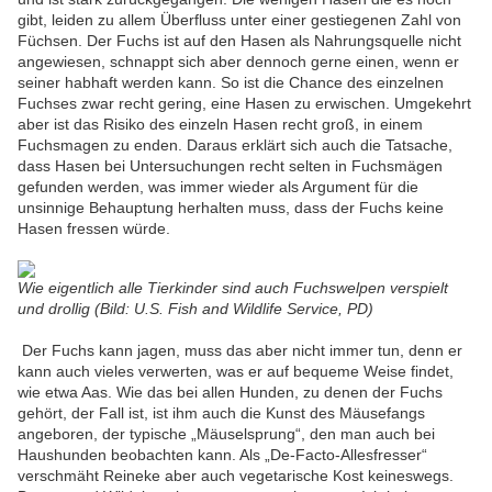
gibt, leiden zu allem Überfluss unter einer gestiegenen Zahl von
Füchsen. Der Fuchs ist auf den Hasen als Nahrungsquelle nicht
angewiesen, schnappt sich aber dennoch gerne einen, wenn er
seiner habhaft werden kann. So ist die Chance des einzelnen
Fuchses zwar recht gering, eine Hasen zu erwischen. Umgekehrt
aber ist das Risiko des einzeln Hasen recht groß, in einem
Fuchsmagen zu enden. Daraus erklärt sich auch die Tatsache,
dass Hasen bei Untersuchungen recht selten in Fuchsmägen
gefunden werden, was immer wieder als Argument für die
unsinnige Behauptung herhalten muss, dass der Fuchs keine
Hasen fressen würde.
Wie eigentlich alle Tierkinder sind auch Fuchswelpen verspielt
und drollig (Bild: U.S. Fish and Wildlife Service, PD)
Der Fuchs kann jagen, muss das aber nicht immer tun, denn er
kann auch vieles verwerten, was er auf bequeme Weise findet,
wie etwa Aas. Wie das bei allen Hunden, zu denen der Fuchs
gehört, der Fall ist, ist ihm auch die Kunst des Mäusefangs
angeboren, der typische „Mäuselsprung“, den man auch bei
Haushunden beobachten kann. Als „De-Facto-Allesfresser“
verschmäht Reineke aber auch vegetarische Kost keineswegs.