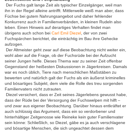
Der Fuchs galt lange Zeit als typischer Einzelgänger, weil man
ihn in der Regel alleine antrifft. Mittlerweile weiß man aber, dass
Füchse bei gutem Nahrungsangebot und daher fehlender
Konkurrenz auch in Familienverbänden, in kleinen Rudeln also
leben. Einen Hinweis auf derartiges Verhalten findet man
übrigens auch schon bei
Carl Emil Diezel
, der von zwei
Fuchspärchen berichtet, die einträchtig im Bau ihre Gehecke
aufzogen.
Der Altmeister geht zwar auf diese Beobachtung nicht weiter ein,
wohl aber auf die Frage, ob der Fuchsrüde bei der Aufzucht
seiner Jungen helfe. Dieses Thema war zu seiner Zeit offenbar
Gegenstand der heißesten Diskussionen in Jägerkreisen. Damals
war es noch üblich, Tiere nach menschlichen Maßstäben zu
bewerten und natürlich galt der Fuchs als ein äußerst kriminelles
und bösartiges Subjekt, dem viele die Rolle des treu sorgenden
Familienvaters nicht zutrauten.
Diezel versichert, dass er Zeit seines Jägerlebens gewusst habe,
dass der Rüde bei der Versorgung der Fuchswelpen mit hilft –
und zwar aus eigener Beobachtung. Darüber hinaus entkräftet er
auch schlüssig das Argument, dass ein so verdorbener und
hinterhältiger Zeitgenosse wie Reineke kein guter Familienvater
sein könne: Schließlich, so Diezel, gäbe es ja auch verschlagene
und bösartige Menschen, die sich ungeachtet dessen dem