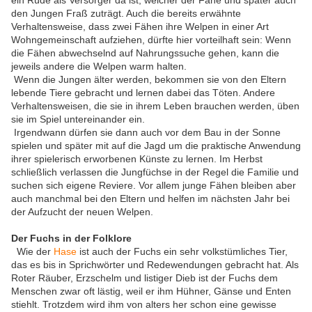
ein Rüde als Versorger da ist, welcher der Fähe und später auch
den Jungen Fraß zuträgt. Auch die bereits erwähnte
Verhaltensweise, dass zwei Fähen ihre Welpen in einer Art
Wohngemeinschaft aufziehen, dürfte hier vorteilhaft sein: Wenn
die Fähen abwechselnd auf Nahrungssuche gehen, kann die
jeweils andere die Welpen warm halten.
Wenn die Jungen älter werden, bekommen sie von den Eltern
lebende Tiere gebracht und lernen dabei das Töten. Andere
Verhaltensweisen, die sie in ihrem Leben brauchen werden, üben
sie im Spiel untereinander ein.
Irgendwann dürfen sie dann auch vor dem Bau in der Sonne
spielen und später mit auf die Jagd um die praktische Anwendung
ihrer spielerisch erworbenen Künste zu lernen. Im Herbst
schließlich verlassen die Jungfüchse in der Regel die Familie und
suchen sich eigene Reviere. Vor allem junge Fähen bleiben aber
auch manchmal bei den Eltern und helfen im nächsten Jahr bei
der Aufzucht der neuen Welpen.
Der Fuchs in der Folklore
Wie der
Hase
ist auch der Fuchs ein sehr volkstümliches Tier,
das es bis in Sprichwörter und Redewendungen gebracht hat. Als
Roter Räuber, Erzschelm und listiger Dieb ist der Fuchs dem
Menschen zwar oft lästig, weil er ihm Hühner, Gänse und Enten
stiehlt. Trotzdem wird ihm von alters her schon eine gewisse