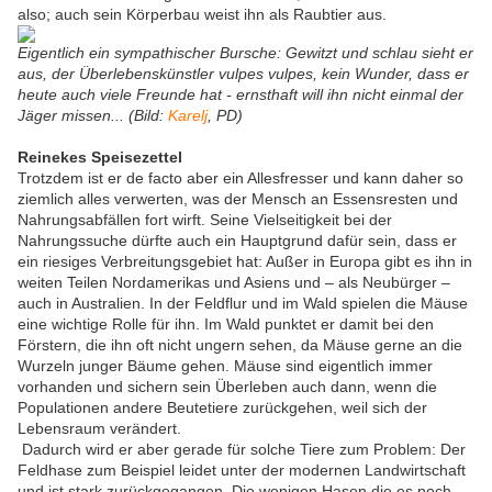
also; auch sein Körperbau weist ihn als Raubtier aus.
Eigentlich ein sympathischer Bursche: Gewitzt und schlau sieht er
aus, der Überlebenskünstler vulpes vulpes, kein Wunder, dass er
heute auch viele Freunde hat - ernsthaft will ihn nicht einmal der
Jäger missen... (Bild:
Karelj
, PD)
Reinekes Speisezettel
Trotzdem ist er de facto aber ein Allesfresser und kann daher so
ziemlich alles verwerten, was der Mensch an Essensresten und
Nahrungsabfällen fort wirft. Seine Vielseitigkeit bei der
Nahrungssuche dürfte auch ein Hauptgrund dafür sein, dass er
ein riesiges Verbreitungsgebiet hat: Außer in Europa gibt es ihn in
weiten Teilen Nordamerikas und Asiens und – als Neubürger –
auch in Australien. In der Feldflur und im Wald spielen die Mäuse
eine wichtige Rolle für ihn. Im Wald punktet er damit bei den
Förstern, die ihn oft nicht ungern sehen, da Mäuse gerne an die
Wurzeln junger Bäume gehen. Mäuse sind eigentlich immer
vorhanden und sichern sein Überleben auch dann, wenn die
Populationen andere Beutetiere zurückgehen, weil sich der
Lebensraum verändert.
Dadurch wird er aber gerade für solche Tiere zum Problem: Der
Feldhase zum Beispiel leidet unter der modernen Landwirtschaft
und ist stark zurückgegangen. Die wenigen Hasen die es noch