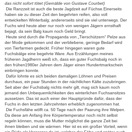
das nicht sofort tötet (Gemälde von Gustave Courbet)
Die Ranzzeit ist auch die beste Jagdzeit auf Füchse.Einerseits
haben sie zu dieser Zeit den begehrten reifen, also voll
entwickelten Winterbalg; andererseits sind sie viel unterwegs. Der
Fuchs wird heute aber nur noch von wenigen Jägern ernsthaft
bejagt, da sein Balg kaum noch Geld bringt.
Heute sind durch die Propaganda von „Tierschützern“ Pelze aus
der Mode gekommen und der verbliebene, geringe Bedarf wird
von Tierfarmen gedeckt. Früher hingegen waren gute
Fuchsbälge eine begehrte Ware. Aus Erzählungen meines
früheren Jagdherrn weiß ich, dass ein guter Fuchsbalg noch in
den frühen1980er Jahren dem Jäger einen Hundertmarkschein
einbringen konnte.
Dafür lohnte es sich beiden damaligen Löhnen und Preisen
durchaus, ein paar Stunden in der nächtlichen Kälte zuzubringen.
Seit aber der Fuchsbalg nichts mehr gilt, mag sich kaum noch
jemand den Unbequemlichkeiten des winterlichen Fuchsansitzes
aussetzen. Das ist auch einer der Hauptgründe dafür, dass der
Fuchs in den letzten Jahrzehnten erheblich zugenommen hat.
Die Fuchsfähe wölft ca. 50 Tage nach der Paarung ihre Welpen.
Da diese am Anfang ihre Körpertemperatur noch nicht selbst
regeln können, muss die Mutter möglichst die ganze Zeit bei
ihnen bleiben und sie wärmen. Hier ist es ein großer Vorteil, wenn