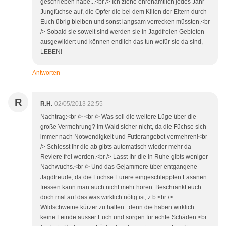
geschrieben habe...<br /> Ich ziehe ehrenamtlich jedes Jahr
Jungfüchse auf, die Opfer die bei dem Killen der Eltern durch
Euch übrig bleiben und sonst langsam verrecken müssten.<br
/> Sobald sie soweit sind werden sie in Jagdfreien Gebieten
ausgewildert und können endlich das tun wofür sie da sind,
LEBEN!
Antworten
R
R.H.
02/05/2013 22:55
Nachtrag:<br /> <br /> Was soll die weitere Lüge über die
große Vermehrung? Im Wald sicher nicht, da die Füchse sich
immer nach Notwendigkeit und Futterangebot vermehren!<br
/> Schiesst Ihr die ab gibts automatisch wieder mehr da
Reviere frei werden.<br /> Lasst Ihr die in Ruhe gibts weniger
Nachwuchs.<br /> Und das Gejammere über entgangene
Jagdfreude, da die Füchse Eurere eingeschleppten Fasanen
fressen kann man auch nicht mehr hören. Beschränkt euch
doch mal auf das was wirklich nötig ist, z.b.<br />
Wildschweine kürzer zu halten...denn die haben wirklich
keine Feinde ausser Euch und sorgen für echte Schäden.<br