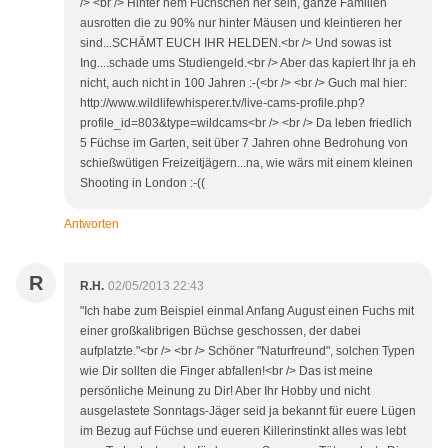
/> <br /> Hinter nem Füchschen her sein, ganze Familien
ausrotten die zu 90% nur hinter Mäusen und kleintieren her
sind...SCHÄMT EUCH IHR HELDEN.<br /> Und sowas ist
Ing....schade ums Studiengeld.<br /> Aber das kapiert Ihr ja eh
nicht, auch nicht in 100 Jahren :-(<br /> <br /> Guch mal hier:
http://www.wildlifewhisperer.tv/live-cams-profile.php?
profile_id=803&type=wildcams<br /> <br /> Da leben friedlich
5 Füchse im Garten, seit über 7 Jahren ohne Bedrohung von
schießwütigen Freizeitjägern...na, wie wärs mit einem kleinen
Shooting in London :-((
Antworten
R
R.H.
02/05/2013 22:43
"Ich habe zum Beispiel einmal Anfang August einen Fuchs mit
einer großkalibrigen Büchse geschossen, der dabei
aufplatzte."<br /> <br /> Schöner "Naturfreund", solchen Typen
wie Dir sollten die Finger abfallen!<br /> Das ist meine
persönliche Meinung zu Dir! Aber Ihr Hobby und nicht
ausgelastete Sonntags-Jäger seid ja bekannt für euere Lügen
im Bezug auf Füchse und eueren Killerinstinkt alles was lebt