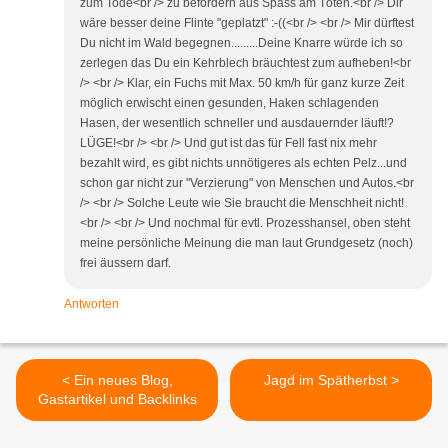
zum Tode<br /> zu befördern aus Spass am Töten.<br /> Dir
wäre besser deine Flinte "geplatzt" :-((<br /> <br /> Mir dürftest
Du nicht im Wald begegnen.........Deine Knarre würde ich so
zerlegen das Du ein Kehrblech bräuchtest zum aufheben!<br
/> <br /> Klar, ein Fuchs mit Max. 50 km/h für ganz kurze Zeit
möglich erwischt einen gesunden, Haken schlagenden
Hasen, der wesentlich schneller und ausdauernder läuft!?
LÜGE!<br /> <br /> Und gut ist das für Fell fast nix mehr
bezahlt wird, es gibt nichts unnötigeres als echten Pelz...und
schon gar nicht zur "Verzierung" von Menschen und Autos.<br
/> <br /> Solche Leute wie Sie braucht die Menschheit nicht!
<br /> <br /> Und nochmal für evtl. Prozesshansel, oben steht
meine persönliche Meinung die man laut Grundgesetz (noch)
frei äussern darf.
Antworten
< Ein neues Blog,
Jagd im Spätherbst >
Gastartikel und Backlinks