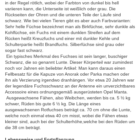
in der Regel rötlich, wobei der Farbton von dunkel bis hell
variieren kann, die Unterseite ist weißlich oder grau. Die
Rückseiten der Ohren und die unteren Teile der Läufe sind
schwarz. Wie bei vielen Tieren gibt es aber auch Farbvarianten:
Sehr helle Füchse bezeichnet man als Birkfüchse, sehr dunkle als
Kohlfüchse, ein Fuchs mit einem dunklen Streifen auf dem
Rücken heißt Kreuzfuchs und einer mit dunkler Kehle und
Schulterpartie heißt Brandfuchs. Silberfüchse sind grau oder
sogar fast schwarz.
Ein typisches Merkmal des Fuchses ist sein langer, buschiger
Schwanz, die so genannt Lunte. Dieser Körperteil war zumindest
noch vor Jahren ein beliebter Artikel: Man kann daraus einen
Fellbesatz für die Kapuze von Anorak oder Parka machen oder
ihn als Verzierung irgendwo dranhängen. Vor etwa 20 Jahren war
der legendäre Fuchsschwanz an der Antenne ein unverzichtbares
Accessoire eines ordnungsgemäß ausgerüsteten Opel Manta.
Ausgewachsene Fähen, also Weibchen, werden bis ca. 5 ½ kg
schwer, Rüden bis gute 6 ½ kg. Die Länge eines
ausgewachsenen Rotfuchses beträgt ca. 70 cm ohne die Lunte,
welche noch einmal etwa 40 cm misst, wobei die Fähen etwas
kleiner sind, auch bei der Schulterhöhe,welche bei den Rüden um
die 38 cm beträgt.
Lebensweise und Fortpflanzung