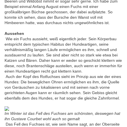
Beeren und Wildobst nimmt er sogar sehr gerne. Ich habe zum
Beispiel einmal Anfang August einen Fuchs mit einer
großkalibrigen Büchse geschossen, der dabei aufplatzte. So
konnte ich sehen, dass der Bursche den Wanst voll mit
Himbeeren hatte, was durchaus nichts ungewöhnliches ist.
Aussehen
Wie ein Fuchs aussieht, weiß eigentlich jeder. Sein Körperbau
entspricht dem typischen Habitus der Hundeartigen, seine
verhältnismäßig langen Läufe ermöglichen es ihm, schnell und
ausdauernd zu laufen. Sie sind aber nicht so stark wie etwa bei
Katzen und Bären. Daher kann er weder so geschickt klettern wie
diese, noch Brantenschläge austeilen, auch wenn er immerhin für
einen Hundeartigen recht gut klettern kann.
Auch der Kopf des Rotfuchses sieht im Prinzip aus wie der eines
Hundes: Die beweglichen Ohren ermöglichen es ihm, die Quelle
von Geräuschen zu lokalisieren und mit seinen nach vorne
gerichteten Augen kann er räumlich sehen. Sein Gebiss gleicht
ebenfalls dem des Hundes, er hat sogar die gleiche Zahnformel.
Im Winter ist das Fell des Fuchses am schönsten, deswegen hat
ihn Gustave Courbet wohl auch so gemalt
Das Fell des Fuchses ist, wie sein Name sagt, an der Oberseite