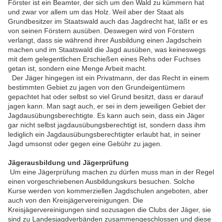
Förster ist ein Beamter, der sich um den Wald zu kümmern hat
und zwar vor allem um das Holz. Weil aber der Staat als
Grundbesitzer im Staatswald auch das Jagdrecht hat, läßt er es
von seinen Förstern ausüben. Deswegen wird von Förstern
verlangt, dass sie während ihrer Ausbildung einen Jagdschein
machen und im Staatswald die Jagd ausüben, was keineswegs
mit dem gelegentlichen Erschießen eines Rehs oder Fuchses
getan ist, sondern eine Menge Arbeit macht.
Der Jäger hingegen ist ein Privatmann, der das Recht in einem
bestimmten Gebiet zu jagen von den Grundeigentümern
gepachtet hat oder selbst so viel Grund besitzt, dass er darauf
jagen kann. Man sagt auch, er sei in dem jeweiligen Gebiet der
Jagdausübungsberechtigte. Es kann auch sein, dass ein Jäger
gar nicht selbst jagdausübungsberechtigt ist, sondern dass ihm
lediglich ein Jagdausübungsberechtigter erlaubt hat, in seiner
Jagd umsonst oder gegen eine Gebühr zu jagen.
Jägerausbildung und Jägerprüfung
Um eine Jägerprüfung machen zu dürfen muss man in der Regel
einen vorgeschriebenen Ausbildungskurs besuchen. Solche
Kurse werden von kommerziellen Jagdschulen angeboten, aber
auch von den Kreisjägervereinigungen. Die
Kreisjägervereinigungen sind sozusagen die Clubs der Jäger, sie
sind zu Landesjagdverbänden zusammengeschlossen und diese