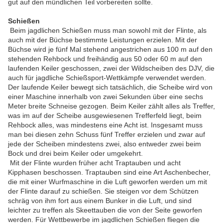
gut auf den mündlichen Teil vorbereiten sollte.
Schießen
Beim jagdlichen Schießen muss man sowohl mit der Flinte, als
auch mit der Büchse bestimmte Leistungen erzielen. Mit der
Büchse wird je fünf Mal stehend angestrichen aus 100 m auf den
stehenden Rehbock und freihändig aus 50 oder 60 m auf den
laufenden Keiler geschossen, zwei der Wildscheiben des DJV, die
auch für jagdliche Schießsport-Wettkämpfe verwendet werden.
Der laufende Keiler bewegt sich tatsächlich, die Scheibe wird von
einer Maschine innerhalb von zwei Sekunden über eine sechs
Meter breite Schneise gezogen. Beim Keiler zählt alles als Treffer,
was im auf der Scheibe ausgewiesenen Trefferfeld liegt, beim
Rehbock alles, was mindestens eine Acht ist. Insgesamt muss
man bei diesen zehn Schuss fünf Treffer erzielen und zwar auf
jede der Scheiben mindestens zwei, also entweder zwei beim
Bock und drei beim Keiler oder umgekehrt.
Mit der Flinte wurden früher acht Traptauben und acht
Kipphasen beschossen. Traptauben sind eine Art Aschenbecher,
die mit einer Wurfmaschine in die Luft geworfen werden um mit
der Flinte darauf zu schießen. Sie steigen vor dem Schützen
schräg von ihm fort aus einem Bunker in die Luft, und sind
leichter zu treffen als Skeettauben die von der Seite geworfen
werden. Für Wettbewerbe im jagdlichen Schießen fliegen die