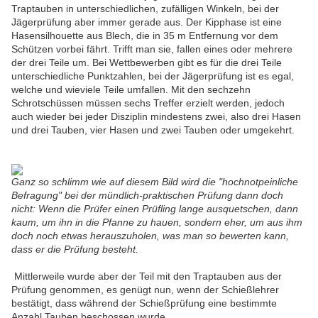
Traptauben in unterschiedlichen, zufälligen Winkeln, bei der
Jägerprüfung aber immer gerade aus. Der Kipphase ist eine
Hasensilhouette aus Blech, die in 35 m Entfernung vor dem
Schützen vorbei fährt. Trifft man sie, fallen eines oder mehrere
der drei Teile um. Bei Wettbewerben gibt es für die drei Teile
unterschiedliche Punktzahlen, bei der Jägerprüfung ist es egal,
welche und wieviele Teile umfallen. Mit den sechzehn
Schrotschüssen müssen sechs Treffer erzielt werden, jedoch
auch wieder bei jeder Disziplin mindestens zwei, also drei Hasen
und drei Tauben, vier Hasen und zwei Tauben oder umgekehrt.
Ganz so schlimm wie auf diesem Bild wird die "hochnotpeinliche
Befragung" bei der mündlich-praktischen Prüfung dann doch
nicht: Wenn die Prüfer einen Prüfling lange ausquetschen, dann
kaum, um ihn in die Pfanne zu hauen, sondern eher, um aus ihm
doch noch etwas herauszuholen, was man so bewerten kann,
dass er die Prüfung besteht.
Mittlerweile wurde aber der Teil mit den Traptauben aus der
Prüfung genommen, es genügt nun, wenn der Schießlehrer
bestätigt, dass während der Schießprüfung eine bestimmte
Anzahl Tauben beschossen wurde.