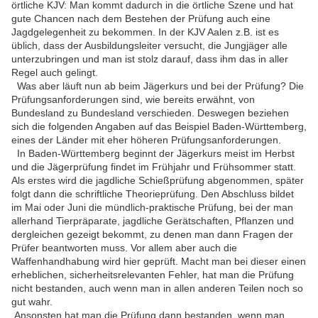
örtliche KJV: Man kommt dadurch in die örtliche Szene und hat
gute Chancen nach dem Bestehen der Prüfung auch eine
Jagdgelegenheit zu bekommen. In der KJV Aalen z.B. ist es
üblich, dass der Ausbildungsleiter versucht, die Jungjäger alle
unterzubringen und man ist stolz darauf, dass ihm das in aller
Regel auch gelingt.
Was aber läuft nun ab beim Jägerkurs und bei der Prüfung? Die
Prüfungsanforderungen sind, wie bereits erwähnt, von
Bundesland zu Bundesland verschieden. Deswegen beziehen
sich die folgenden Angaben auf das Beispiel Baden-Württemberg,
eines der Länder mit eher höheren Prüfungsanforderungen.
In Baden-Württemberg beginnt der Jägerkurs meist im Herbst
und die Jägerprüfung findet im Frühjahr und Frühsommer statt.
Als erstes wird die jagdliche Schießprüfung abgenommen, später
folgt dann die schriftliche Theorieprüfung. Den Abschluss bildet
im Mai oder Juni die mündlich-praktische Prüfung, bei der man
allerhand Tierpräparate, jagdliche Gerätschaften, Pflanzen und
dergleichen gezeigt bekommt, zu denen man dann Fragen der
Prüfer beantworten muss. Vor allem aber auch die
Waffenhandhabung wird hier geprüft. Macht man bei dieser einen
erheblichen, sicherheitsrelevanten Fehler, hat man die Prüfung
nicht bestanden, auch wenn man in allen anderen Teilen noch so
gut wahr.
Ansonsten hat man die Prüfung dann bestanden, wenn man