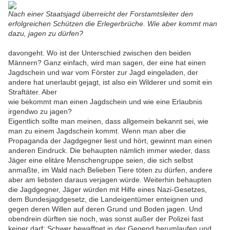
Nach einer Staatsjagd überreicht der Forstamtsleiter den
erfolgreichen Schützen die Erlegerbrüche. Wie aber kommt man
dazu, jagen zu dürfen?
davongeht. Wo ist der Unterschied zwischen den beiden
Männern? Ganz einfach, wird man sagen, der eine hat einen
Jagdschein und war vom Förster zur Jagd eingeladen, der
andere hat unerlaubt gejagt, ist also ein Wilderer und somit ein
Straftäter. Aber
wie bekommt man einen Jagdschein und wie eine Erlaubnis
irgendwo zu jagen?
Eigentlich sollte man meinen, dass allgemein bekannt sei, wie
man zu einem Jagdschein kommt. Wenn man aber die
Propaganda der Jagdgegner liest und hört, gewinnt man einen
anderen Eindruck. Die behaupten nämlich immer wieder, dass
Jäger eine elitäre Menschengruppe seien, die sich selbst
anmaßte, im Wald nach Belieben Tiere töten zu dürfen, andere
aber am liebsten daraus verjagen würde. Weiterhin behaupten
die Jagdgegner, Jäger würden mit Hilfe eines Nazi-Gesetzes,
dem Bundesjagdgesetz, die Landeigentümer enteignen und
gegen deren Willen auf deren Grund und Boden jagen. Und
obendrein dürften sie noch, was sonst außer der Polizei fast
keiner darf: Schwer bewaffnet in der Gegend herumlaufen und