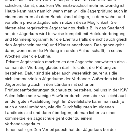
schicken, damit, dass kein Wohnsitzwechsel mehr notwendig ist.
Heute kann man nämlich wenn man will die Jägerprüfung auch in
einem anderen als dem Bundesland ablegen, in dem wohnt und
vor allem private Jagdschulen nutzen diese Möglichkeit. Sie
bieten eine regelrechte Jagdscheintouristik z.B. in das Saarland
an, der Jägerkurs wird teilweise komplett mit Hotelunterbringung
und Rahmenprogramm für die Ehefrau (falls die nicht auch gleich
den Jagdschein macht) und Kinder angeboten. Das ganze geht
dann, wenn man die Prüfung im ersten Anlauf schafft, in sechs
Wochen über die Bühne.
Private Jagdschulen machen es den Jagdscheinanwärtern also -
so man der Werbung glauben darf - leichter, die Prüfung zu
bestehen. Dafür sind sie aber auch wesentlich teurer als die
nichtkommerziellen Jägerkurse der Verbände. Außerdem ist die
Jägerprüfung auch in den Ländern mit scharfen
Prüfungsanforderungen duchaus zu bestehen, bei uns in der KJV
Aalen fallen sehr wenige Anwärter durch, was aber vielleicht auch
an der guten Ausbildung liegt. Im Zweifelsfalle kann man sich ja
auch einmal umhören, wie die Durchfallquoten im eigenen
Landkreis sind und dann überlegen, ob man lieber zu einer
kommerziellen Jagdschule geht oder zu einem
Verbandsjägerkurs.
Einen sehr großen Vorteil jedoch hat der Jägerkurs bei der