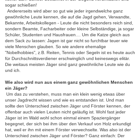
sogar schießen!
Andererseits wird aber so gut wie jeder irgendwelche ganz
gewöhnliche Leute kennen, die auf die Jagd gehen, Verwandte,
Bekannte, Arbeitskollegen - Leute die nicht besonders reich sind,
sondern Beamte, Facharbeiter oder kleine Selbständige, ja sogar
Schüler, Studenten und Hausfrauen.... Um die Katze gleich aus
dem Sack zu lassen: Jagen ist gar nicht so furchtbar teuer wie
viele Menschen glauben. So wie andere ehemalige
"Nobelhobbies", z.B. Reiten, Tennis oder Segeln ist es heute auch
für Durchschnittsverdiener erschwinglich und keineswegs elitär.
Die weitaus meisten Jäger sind ganz gewöhnliche Leute wie du
und ich.
Wie also wird nun aus einem ganz gewöhnlichen Menschen
ein Jäger?
Um das zu verstehen, muss man ein klein wenig etwas über
unser Jagdrecht wissen und wie es entstanden ist. Und man
sollte den Unterschied zwischen Jäger und Förster kennen, der
offenbar auch vielen Leuten nicht geläufig ist. Wohl fast jeder
Jäger ist im Wald wohl schon einmal einem Spaziergänger
begegnet, der sich bei ihm über den Verkauf von Holz erkundigt
hat, weil er ihn mit einem Förster verwechselte. Was also ist der
Unterschied zwischen Jäger und Förster? Ganz einfach: Der