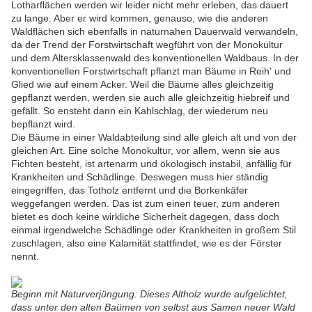
Lotharflächen werden wir leider nicht mehr erleben, das dauert
zu lange. Aber er wird kommen, genauso, wie die anderen
Waldflächen sich ebenfalls in naturnahen Dauerwald verwandeln,
da der Trend der Forstwirtschaft wegführt von der Monokultur
und dem Altersklassenwald des konventionellen Waldbaus. In der
konventionellen Forstwirtschaft pflanzt man Bäume in Reih' und
Glied wie auf einem Acker. Weil die Bäume alles gleichzeitig
gepflanzt werden, werden sie auch alle gleichzeitig hiebreif und
gefällt. So ensteht dann ein Kahlschlag, der wiederum neu
bepflanzt wird.
Die Bäume in einer Waldabteilung sind alle gleich alt und von der
gleichen Art. Eine solche Monokultur, vor allem, wenn sie aus
Fichten besteht, ist artenarm und ökologisch instabil, anfällig für
Krankheiten und Schädlinge. Deswegen muss hier ständig
eingegriffen, das Totholz entfernt und die Borkenkäfer
weggefangen werden. Das ist zum einen teuer, zum anderen
bietet es doch keine wirkliche Sicherheit dagegen, dass doch
einmal irgendwelche Schädlinge oder Krankheiten in großem Stil
zuschlagen, also eine Kalamität stattfindet, wie es der Förster
nennt.
Beginn mit Naturverjüngung: Dieses Altholz wurde aufgelichtet,
dass unter den alten Baümen von selbst aus Samen neuer Wald