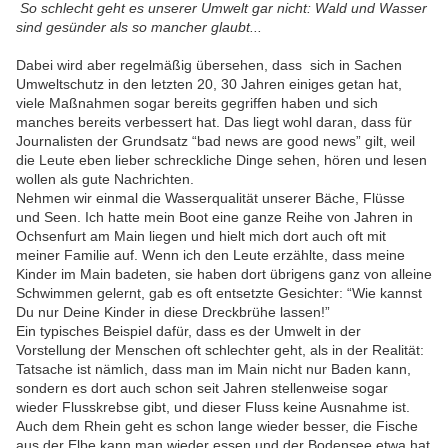
So schlecht geht es unserer Umwelt gar nicht: Wald und Wasser
sind gesünder als so mancher glaubt...
Dabei wird aber regelmäßig übersehen, dass sich in Sachen
Umweltschutz in den letzten 20, 30 Jahren einiges getan hat,
viele Maßnahmen sogar bereits gegriffen haben und sich
manches bereits verbessert hat. Das liegt wohl daran, dass für
Journalisten der Grundsatz “bad news are good news” gilt, weil
die Leute eben lieber schreckliche Dinge sehen, hören und lesen
wollen als gute Nachrichten.
Nehmen wir einmal die Wasserqualität unserer Bäche, Flüsse
und Seen. Ich hatte mein Boot eine ganze Reihe von Jahren in
Ochsenfurt am Main liegen und hielt mich dort auch oft mit
meiner Familie auf. Wenn ich den Leute erzählte, dass meine
Kinder im Main badeten, sie haben dort übrigens ganz von alleine
Schwimmen gelernt, gab es oft entsetzte Gesichter: “Wie kannst
Du nur Deine Kinder in diese Dreckbrühe lassen!”
Ein typisches Beispiel dafür, dass es der Umwelt in der
Vorstellung der Menschen oft schlechter geht, als in der Realität:
Tatsache ist nämlich, dass man im Main nicht nur Baden kann,
sondern es dort auch schon seit Jahren stellenweise sogar
wieder Flusskrebse gibt, und dieser Fluss keine Ausnahme ist.
Auch dem Rhein geht es schon lange wieder besser, die Fische
aus der Elbe kann man wieder essen und der Bodensee etwa hat