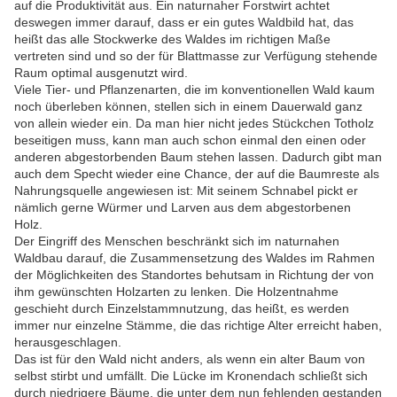
auf die Produktivität aus. Ein naturnaher Forstwirt achtet
deswegen immer darauf, dass er ein gutes Waldbild hat, das
heißt das alle Stockwerke des Waldes im richtigen Maße
vertreten sind und so der für Blattmasse zur Verfügung stehende
Raum optimal ausgenutzt wird.
Viele Tier- und Pflanzenarten, die im konventionellen Wald kaum
noch überleben können, stellen sich in einem Dauerwald ganz
von allein wieder ein. Da man hier nicht jedes Stückchen Totholz
beseitigen muss, kann man auch schon einmal den einen oder
anderen abgestorbenden Baum stehen lassen. Dadurch gibt man
auch dem Specht wieder eine Chance, der auf die Baumreste als
Nahrungsquelle angewiesen ist: Mit seinem Schnabel pickt er
nämlich gerne Würmer und Larven aus dem abgestorbenen
Holz.
Der Eingriff des Menschen beschränkt sich im naturnahen
Waldbau darauf, die Zusammensetzung des Waldes im Rahmen
der Möglichkeiten des Standortes behutsam in Richtung der von
ihm gewünschten Holzarten zu lenken. Die Holzentnahme
geschieht durch Einzelstammnutzung, das heißt, es werden
immer nur einzelne Stämme, die das richtige Alter erreicht haben,
herausgeschlagen.
Das ist für den Wald nicht anders, als wenn ein alter Baum von
selbst stirbt und umfällt. Die Lücke im Kronendach schließt sich
durch niedrigere Bäume, die unter dem nun fehlenden gestanden