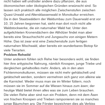
nicht haben will und/oder andere dazu pflanzen, die aus
ökonomischen oder ökologischen Gründen erwünscht sind. So
lassen sich praktisch alle möglichen Zwischenstufen zwischen
Quasi-Urwald und Altersklassenwald in Monokultur erreichen.
Da in den Staatswäldern der Waldumbau zum Dauerwald erst vor
10, 15 Jahren begonnen hat, sieht man dort noch nicht alle
Waldstockwerke, die ein naturnaher Wald hat. Unter den
aufgelichteten Kronendächern der Althölzer findet man aber
bereits eine Strauchschicht und Jungwuchs von einigen Metern
Höhe. Das ist zwar erst eine Zwischenstufe zum fertigen
naturnahen Mischwald, aber bereits ein wunderbares Biotop für
viele Tierarten.
Problem Rehwild
Unter anderem fühlen sich Rehe hier besonders wohl, sie finden
hier ihre arttypische Nahrung, nämlich Knospen, junge Triebe und
dergleichen gehaltvolles mehr. Anders, als in den aten
Fichtenmonokulturen, müssen sie nicht mehr gehätschelt und
getätschelt werden, sondern vermehren sich ganz von alleine wie
die Karnickel. Weder muss man sie im Winter füttern, noch
müssen sie im Sommer auf die Wiesen hinaus zum äsen; der
heutige Wald bietet ihnen alles was sie zum Leben brauchen.
Die vielen Rehe aber sind nun ein Problem, denn mit dem Äsen
von frischen Knospen und Trieben ramponieren sie so manches
junge Bäumchen arg. Die Förster bezeichnen dies als Verbiss