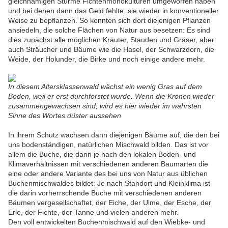
gleichnamigen Stürme Fichtenmonokulturen umgeworfen haben
und bei denen dann das Geld fehlte, sie wieder in konventioneller
Weise zu bepflanzen. So konnten sich dort diejenigen Pflanzen
ansiedeln, die solche Flächen von Natur aus besetzen: Es sind
dies zunächst alle möglichen Kräuter, Stauden und Gräser, aber
auch Sträucher und Bäume wie die Hasel, der Schwarzdorn, die
Weide, der Holunder, die Birke und noch einige andere mehr.
In diesem Altersklassenwald wächst ein wenig Gras auf dem
Boden, weil er erst durchforstet wurde. Wenn die Kronen wieder
zusammengewachsen sind, wird es hier wieder im wahrsten
Sinne des Wortes düster aussehen
In ihrem Schutz wachsen dann diejenigen Bäume auf, die den bei
uns bodenständigen, natürlichen Mischwald bilden. Das ist vor
allem die Buche, die dann je nach den lokalen Boden- und
Klimaverhältnissen mit verschiedenen anderen Baumarten die
eine oder andere Variante des bei uns von Natur aus üblichen
Buchenmischwaldes bildet: Je nach Standort und Kleinklima ist
die darin vorherrschende Buche mit verschiedenen anderen
Bäumen vergesellschaftet, der Eiche, der Ulme, der Esche, der
Erle, der Fichte, der Tanne und vielen anderen mehr.
Den voll entwickelten Buchenmischwald auf den Wiebke- und