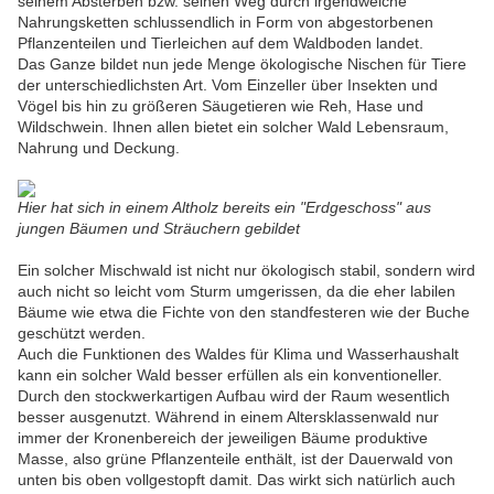
seinem Absterben bzw. seinen Weg durch irgendwelche
Nahrungsketten schlussendlich in Form von abgestorbenen
Pflanzenteilen und Tierleichen auf dem Waldboden landet.
Das Ganze bildet nun jede Menge ökologische Nischen für Tiere
der unterschiedlichsten Art. Vom Einzeller über Insekten und
Vögel bis hin zu größeren Säugetieren wie Reh, Hase und
Wildschwein. Ihnen allen bietet ein solcher Wald Lebensraum,
Nahrung und Deckung.
Hier hat sich in einem Altholz bereits ein "Erdgeschoss" aus
jungen Bäumen und Sträuchern gebildet
Ein solcher Mischwald ist nicht nur ökologisch stabil, sondern wird
auch nicht so leicht vom Sturm umgerissen, da die eher labilen
Bäume wie etwa die Fichte von den standfesteren wie der Buche
geschützt werden.
Auch die Funktionen des Waldes für Klima und Wasserhaushalt
kann ein solcher Wald besser erfüllen als ein konventioneller.
Durch den stockwerkartigen Aufbau wird der Raum wesentlich
besser ausgenutzt. Während in einem Altersklassenwald nur
immer der Kronenbereich der jeweiligen Bäume produktive
Masse, also grüne Pflanzenteile enthält, ist der Dauerwald von
unten bis oben vollgestopft damit. Das wirkt sich natürlich auch