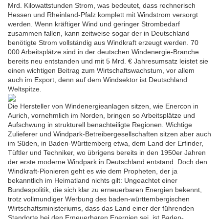
Mrd. Kilowattstunden Strom, was bedeutet, dass rechnerisch
Hessen und Rheinland-Pfalz komplett mit Windstrom versorgt
werden. Wenn kräftiger Wind und geringer Strombedarf
zusammen fallen, kann zeitweise sogar der in Deutschland
benötigte Strom vollständig aus Windkraft erzeugt werden. 70
000 Arbeitsplätze sind in der deutschen Windenergie-Branche
bereits neu entstanden und mit 5 Mrd. € Jahresumsatz leistet sie
einen wichtigen Beitrag zum Wirtschaftswachstum, vor allem
auch im Export, denn auf dem Windsektor ist Deutschland
Weltspitze.
Die Hersteller von Windenergieanlagen sitzen, wie Enercon in
Aurich, vornehmlich im Norden, bringen so Arbeitsplätze und
Aufschwung in strukturell benachteiligte Regionen. Wichtige
Zulieferer und Windpark-Betreibergesellschaften sitzen aber auch
im Süden, in Baden-Württemberg etwa, dem Land der Erfinder,
Tüftler und Techniker, wo übrigens bereits in den 1950er Jahren
der erste moderne Windpark in Deutschland entstand. Doch den
Windkraft-Pionieren geht es wie dem Propheten, der ja
bekanntlich im Heimatland nichts gilt: Ungeachtet einer
Bundespolitik, die sich klar zu erneuerbaren Energien bekennt,
trotz vollmundiger Werbung des baden-württembergischen
Wirtschaftsministeriums, dass das Land einer der führenden
Standorte bei den Erneuerbaren Energien sei, ist Baden-