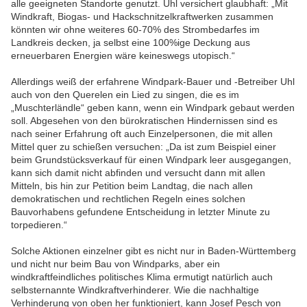
alle geeigneten Standorte genutzt. Uhl versichert glaubhaft: „Mit
Windkraft, Biogas- und Hackschnitzelkraftwerken zusammen
könnten wir ohne weiteres 60-70% des Strombedarfes im
Landkreis decken, ja selbst eine 100%ige Deckung aus
erneuerbaren Energien wäre keineswegs utopisch.“
Allerdings weiß der erfahrene Windpark-Bauer und -Betreiber Uhl
auch von den Querelen ein Lied zu singen, die es im
„Muschterländle“ geben kann, wenn ein Windpark gebaut werden
soll. Abgesehen von den bürokratischen Hindernissen sind es
nach seiner Erfahrung oft auch Einzelpersonen, die mit allen
Mittel quer zu schießen versuchen: „Da ist zum Beispiel einer
beim Grundstücksverkauf für einen Windpark leer ausgegangen,
kann sich damit nicht abfinden und versucht dann mit allen
Mitteln, bis hin zur Petition beim Landtag, die nach allen
demokratischen und rechtlichen Regeln eines solchen
Bauvorhabens gefundene Entscheidung in letzter Minute zu
torpedieren.“
Solche Aktionen einzelner gibt es nicht nur in Baden-Württemberg
und nicht nur beim Bau von Windparks, aber ein
windkraftfeindliches politisches Klima ermutigt natürlich auch
selbsternannte Windkraftverhinderer. Wie die nachhaltige
Verhinderung von oben her funktioniert, kann Josef Pesch von