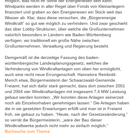
möglich, was nicht im Sinne der Energieriesen sein kann;
Windparks werden in aller Regel über Fonds von Kleinanlegern
finanziert und graben so den Energieriesen ein Stück weit das
Wasser ab. Klar, dass diese versuchen, die „Bürgerenergie
Windkraft“ so gut wie möglich zu verhindern. Und zwar geschieht
das über Lobby-Strukturen, über welche die Großunternehmen
natürlich besonders in Ländern wie Baden-Württemberg
verfügen, wo traditionell ein große Nähe zwischen
Großunternehmen, Verwaltung und Regierung besteht.
Demgemäß ist die derzeitige Fassung des baden-
württembergische Landesplanungsgesetz, welches die
Verhinderung von Windkraftanlagen von oben her ermöglicht,
auch eine recht neue Errungenschaft. Hannelore Reinbold-
Mench etwa, Bürgermeisterin der Schwarzwald-Gemeinde
Freiamt, hat sich dafür stark gemacht, dass dort zwischen 2001
und 2004 vier Windkraftanlagen mit insgesamt 7,4 MW Leistung
gebaut werden konnten: „Wir konnten diese Anlagen seinerzeit
noch als Einzelvorhaben genehmigen lassen.“ Die Anlagen haben
die in sie gesetzten Erwartungen erfüllt und man ist in Freiamt
froh, sie gebaut zu haben. “Heute, nach der Gesetzesänderung,“
so verrät die Bürgermeisterin, „wäre der Bau dieser
Windkraftwerke jedoch nicht mehr so einfach möglich.“
Buchsuche zum Thema