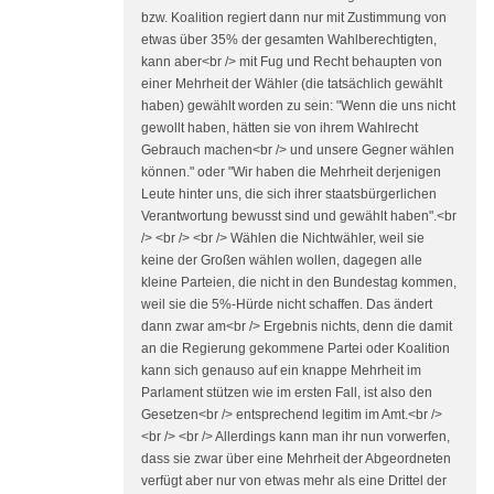
bzw. Koalition regiert dann nur mit Zustimmung von
etwas über 35% der gesamten Wahlberechtigten,
kann aber<br /> mit Fug und Recht behaupten von
einer Mehrheit der Wähler (die tatsächlich gewählt
haben) gewählt worden zu sein: "Wenn die uns nicht
gewollt haben, hätten sie von ihrem Wahlrecht
Gebrauch machen<br /> und unsere Gegner wählen
können." oder "Wir haben die Mehrheit derjenigen
Leute hinter uns, die sich ihrer staatsbürgerlichen
Verantwortung bewusst sind und gewählt haben".<br
/> <br /> <br /> Wählen die Nichtwähler, weil sie
keine der Großen wählen wollen, dagegen alle
kleine Parteien, die nicht in den Bundestag kommen,
weil sie die 5%-Hürde nicht schaffen. Das ändert
dann zwar am<br /> Ergebnis nichts, denn die damit
an die Regierung gekommene Partei oder Koalition
kann sich genauso auf ein knappe Mehrheit im
Parlament stützen wie im ersten Fall, ist also den
Gesetzen<br /> entsprechend legitim im Amt.<br />
<br /> <br /> Allerdings kann man ihr nun vorwerfen,
dass sie zwar über eine Mehrheit der Abgeordneten
verfügt aber nur von etwas mehr als eine Drittel der