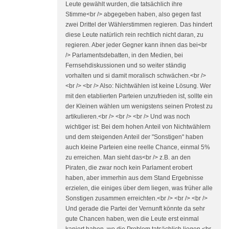
Leute gewählt wurden, die tatsächlich ihre
Stimme<br /> abgegeben haben, also gegen fast
zwei Drittel der Wählerstimmen regieren. Das hindert
diese Leute natürlich rein rechtlich nicht daran, zu
regieren. Aber jeder Gegner kann ihnen das bei<br
/> Parlamentsdebatten, in den Medien, bei
Fernsehdiskussionen und so weiter ständig
vorhalten und si damit moralisch schwächen.<br />
<br /> <br /> Also: Nichtwählen ist keine Lösung. Wer
mit den etablierten Parteien unzufrieden ist, sollte ein
der Kleinen wählen um wenigstens seinen Protest zu
artikulieren.<br /> <br /> <br /> Und was noch
wichtiger ist: Bei dem hohen Anteil von Nichtwählern
und dem steigenden Anteil der "Sonstigen" haben
auch kleine Parteien eine reelle Chance, einmal 5%
zu erreichen. Man sieht das<br /> z.B. an den
Piraten, die zwar noch kein Parlament erobert
haben, aber immerhin aus dem Stand Ergebnisse
erzielen, die einiges über dem liegen, was früher alle
Sonstigen zusammen erreichten.<br /> <br /> <br />
Und gerade die Partei der Vernunft könnte da sehr
gute Chancen haben, wen die Leute erst einmal