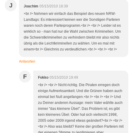
J
Joachim
05/15/2010 18:39
<br /> Nehmen wir einfach das Beispiel des neuen NRW-
Landtags: Es interessiert keinen wer die Sonstigen Parteien
waren noch deren Parteiprogramm.<br /> <br /> Leider ist es
wirklich so - man hat nur die Wahl zwischen Kriminellen. Um
die Schwerstkriminellen zu verhindern bleibt mir also nichts
übrig als die Leichtkriminellen zu wählen. Um es mal mit
einem<br /> Gleichnis zu verdeutlichen.<br /> <br /> <br />
Antworten
F
Fokko
05/15/2010 19:49
<br /> <br /> Nicht richtig. Die Piraten erregen doch
einige Aufmerksamkeit. Und die Grünen haben auch
einmal bei Null angefangen.<br /> <br /> <br /> Und
zu Deiner anderen Aussage: mein Vater wählte auch
immer "das kleinere Übel". Das Problem ist, es gibt
kein kleineres Übel. Oder hat sich vielleicht 1998,
2005 oder 2009 irgend etwas geändert?<br /> <br />
<br /> Also was bleibt? Keine der großen Parteien mit
der eigenen Stimme zu legitimieren aber