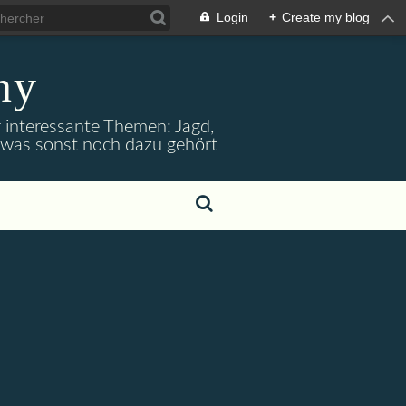
Login
+
Create my blog
ny
r interessante Themen: Jagd,
d was sonst noch dazu gehört