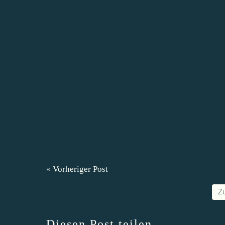
« Vorheriger Post
Z
Diesen Post teilen