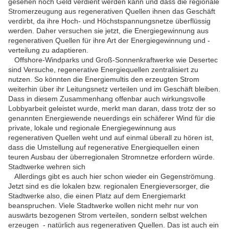
gesehen noch Geld verdient werden kann und dass die regionale
Stromerzeugung aus regenerativen Quellen ihnen das Geschäft
verdirbt, da ihre Hoch- und Höchstspannungsnetze überflüssig
werden. Daher versuchen sie jetzt, die Energiegewinnung aus
regenerativen Quellen für ihre Art der Energiegewinnung und -
verteilung zu adaptieren.
Offshore-Windparks und Groß-Sonnenkraftwerke wie Desertec
sind Versuche, regenerative Energiequellen zentralisiert zu
nutzen. So könnten die Energiemultis den erzeugten Strom
weiterhin über ihr Leitungsnetz verteilen und im Geschäft bleiben.
Dass in diesem Zusammenhang offenbar auch wirkungsvolle
Lobbyarbeit geleistet wurde, merkt man daran, dass trotz der so
genannten Energiewende neuerdings ein schäferer Wind für die
private, lokale und regionale Energiegewinnung aus
regenerativen Quellen weht und auf einmal überall zu hören ist,
dass die Umstellung auf regenerative Energiequellen einen
teuren Ausbau der überregionalen Stromnetze erfordern würde.
Stadtwerke wehren sich
Allerdings gibt es auch hier schon wieder ein Gegenströmung.
Jetzt sind es die lokalen bzw. regionalen Energieversorger, die
Stadtwerke also, die einen Platz auf dem Energiemarkt
beanspruchen. Viele Stadtwerke wollen nicht mehr nur von
auswärts bezogenen Strom verteilen, sondern selbst welchen
erzeugen - natürlich aus regenerativen Quellen. Das ist auch ein