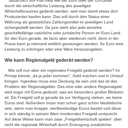
Tatsächlich soll Fiat-Geld wie der Euro oder der US-Dollar
durch die wirtschaftliche Leistung des jeweiligen
Wirtschaftsraumes gedeckt werden, weil man damit etwas dort
Produziertes kaufen kann. Das soll durch den Status einer
Währung als gesetzliches Zahlungsmittel im jeweiligen Land
sichergestellt werden. De jure steht also jede einzelne
geschäftsfähige natürliche oder juristische Person im Euro-Land
für den Euro gerade, de facto aber wiederum nicht, denn in der
Praxis kann ja niemand wirklich gezwungen werden, für Euro eine
Leistung zu erbringen oder eine Ware herauszugeben.
Wie kann Regionalgeld gedeckt werden?
Wie soll nun aber ein regionales Freigeld gedeckt werden? Im
Prinzip könnte „da ja jeder kommen“, Geld machen und in Umlauf
bringen. Irgendwo muss eine Deckung da sein und das ist das
Problem der Regionalgelder. Das eine oder andere Regionalgeld
wird sogar mit Euros gedeckt, was ein besonders großer Blödsinn
ist: Ein Freigeld soll ja gerade da zur Verfügung stehen, wo keine
Euros sind. Außerdem muss man schon ganz schön idealistische
sein, wenn man knappe, wertbeständige Euros besitzt und diese
in sich ständig in seinem Wert minderndes Freigeld umtauscht.
Auf diese Weise kann man zwar „Freigeldwirtschaft spielen“ aber
nicht die regionale Wirtschaft durch Erzeugung zusätzlicher