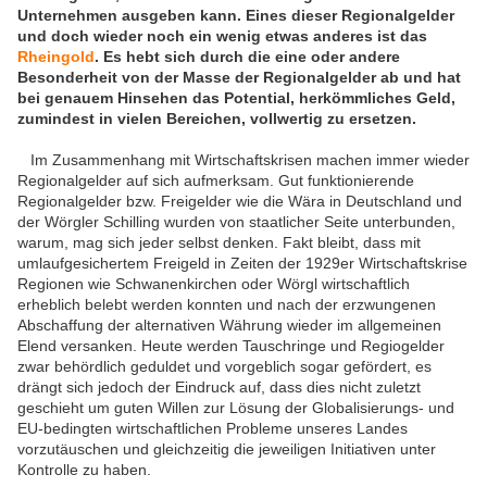
Unternehmen ausgeben kann. Eines dieser Regionalgelder
und doch wieder noch ein wenig etwas anderes ist das
Rheingold
. Es hebt sich durch die eine oder andere
Besonderheit von der Masse der Regionalgelder ab und hat
bei genauem Hinsehen das Potential, herkömmliches Geld,
zumindest in vielen Bereichen, vollwertig zu ersetzen.
Im Zusammenhang mit Wirtschaftskrisen machen immer wieder
Regionalgelder auf sich aufmerksam. Gut funktionierende
Regionalgelder bzw. Freigelder wie die Wära in Deutschland und
der Wörgler Schilling wurden von staatlicher Seite unterbunden,
warum, mag sich jeder selbst denken. Fakt bleibt, dass mit
umlaufgesichertem Freigeld in Zeiten der 1929er Wirtschaftskrise
Regionen wie Schwanenkirchen oder Wörgl wirtschaftlich
erheblich belebt werden konnten und nach der erzwungenen
Abschaffung der alternativen Währung wieder im allgemeinen
Elend versanken. Heute werden Tauschringe und Regiogelder
zwar behördlich geduldet und vorgeblich sogar gefördert, es
drängt sich jedoch der Eindruck auf, dass dies nicht zuletzt
geschieht um guten Willen zur Lösung der Globalisierungs- und
EU-bedingten wirtschaftlichen Probleme unseres Landes
vorzutäuschen und gleichzeitig die jeweiligen Initiativen unter
Kontrolle zu haben.