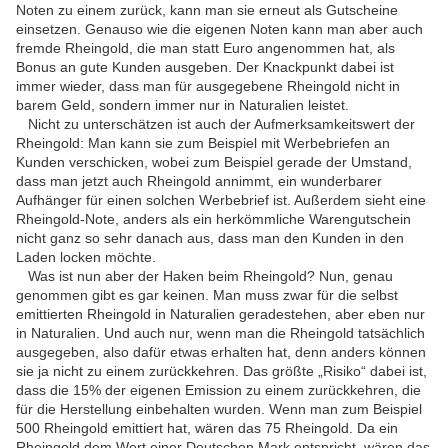
Noten zu einem zurück, kann man sie erneut als Gutscheine
einsetzen. Genauso wie die eigenen Noten kann man aber auch
fremde Rheingold, die man statt Euro angenommen hat, als
Bonus an gute Kunden ausgeben. Der Knackpunkt dabei ist
immer wieder, dass man für ausgegebene Rheingold nicht in
barem Geld, sondern immer nur in Naturalien leistet.
Nicht zu unterschätzen ist auch der Aufmerksamkeitswert der
Rheingold: Man kann sie zum Beispiel mit Werbebriefen an
Kunden verschicken, wobei zum Beispiel gerade der Umstand,
dass man jetzt auch Rheingold annimmt, ein wunderbarer
Aufhänger für einen solchen Werbebrief ist. Außerdem sieht eine
Rheingold-Note, anders als ein herkömmliche Warengutschein
nicht ganz so sehr danach aus, dass man den Kunden in den
Laden locken möchte.
Was ist nun aber der Haken beim Rheingold? Nun, genau
genommen gibt es gar keinen. Man muss zwar für die selbst
emittierten Rheingold in Naturalien geradestehen, aber eben nur
in Naturalien. Und auch nur, wenn man die Rheingold tatsächlich
ausgegeben, also dafür etwas erhalten hat, denn anders können
sie ja nicht zu einem zurückkehren. Das größte „Risiko“ dabei ist,
dass die 15% der eigenen Emission zu einem zurückkehren, die
für die Herstellung einbehalten wurden. Wenn man zum Beispiel
500 Rheingold emittiert hat, wären das 75 Rheingold. Da ein
Rheingold dem Wert einer Deutschen Mark entspricht, wären das