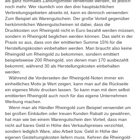
als ganz normales Zahlungsmittel verwendet werden, ist jedoch
noch mehr. Wer räumlich von den drei hauptsächlichen
Verbreitungsgebieten abseits ist, kann es dennoch verwenden:
Zum Beispiel als Warengutschein. Der große Vorteil gegenüber
herkömmlichen Warengutscheinen ist dabei, dass die
Druckkosten von Rheingold nicht in Euro bezahlt werden müssen,
sondern in Rheingold beglichen werden können. Das sieht in der
Praxis so aus, dass von der emittierten Summe 15% für die
Herstellungskosten einbehalten werden. Man braucht also keine
Rheingold um Rheingold zu bekommen, sondern emittiert
beispielsweise 200 Rheingold, von denen man 170 ausbezahlt
bekommt, während 30 als Herstellungskosten einbehalten
werden.
Während die Vorderseiten der Rheingold-Noten immer ein
einheitliches Motiv je Wert zeigen, kann man auf die Rückseite
ein eigenes Motiv drucken lassen. So kann man mit dem selbst
emittierten Rheingold auch noch für das eigene Unternehmen
Werbung machen.
Wenn man als Händler Rheingold zum Beispiel verwendet um
bei großen Einkäufen oder treuen Kunden Rabatt zu gewähren,
hat man wie bei einem Warengutschein den Vorteil, dass man
nicht auf bares Geld in Höhe des Verkaufspreises verzichtet,
sondern lediglich Ware, also Arbeit bzw. Geld in Höhe der
eigenen Gestehungskosten liefern muss. Kehren die Rheingold-