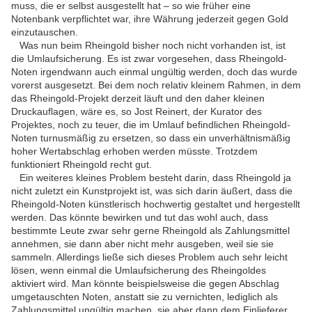
muss, die er selbst ausgestellt hat – so wie früher eine
Notenbank verpflichtet war, ihre Währung jederzeit gegen Gold
einzutauschen.
Was nun beim Rheingold bisher noch nicht vorhanden ist, ist
die Umlaufsicherung. Es ist zwar vorgesehen, dass Rheingold-
Noten irgendwann auch einmal ungültig werden, doch das wurde
vorerst ausgesetzt. Bei dem noch relativ kleinem Rahmen, in dem
das Rheingold-Projekt derzeit läuft und den daher kleinen
Druckauflagen, wäre es, so Jost Reinert, der Kurator des
Projektes, noch zu teuer, die im Umlauf befindlichen Rheingold-
Noten turnusmäßig zu ersetzen, so dass ein unverhältnismäßig
hoher Wertabschlag erhoben werden müsste. Trotzdem
funktioniert Rheingold recht gut.
Ein weiteres kleines Problem besteht darin, dass Rheingold ja
nicht zuletzt ein Kunstprojekt ist, was sich darin äußert, dass die
Rheingold-Noten künstlerisch hochwertig gestaltet und hergestellt
werden. Das könnte bewirken und tut das wohl auch, dass
bestimmte Leute zwar sehr gerne Rheingold als Zahlungsmittel
annehmen, sie dann aber nicht mehr ausgeben, weil sie sie
sammeln. Allerdings ließe sich dieses Problem auch sehr leicht
lösen, wenn einmal die Umlaufsicherung des Rheingoldes
aktiviert wird. Man könnte beispielsweise die gegen Abschlag
umgetauschten Noten, anstatt sie zu vernichten, lediglich als
Zahlungsmittel ungültig machen, sie aber dann dem Einlieferer