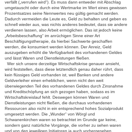
verfällt („verrufen wird“). Es muss dann entweder mit Abschlag
umgetauscht oder durch eine Wertmarke im Wert eines gewissen
Prozentsatzes seine Nennwertes neu gültig gemacht werden.
Dadurch vermeiden die Leute es, Geld zu behalten und geben es
schnell wieder aus, was nichts anderes bedeutet, dass sie andere
verdienen lassen, also Arbeit ermöglichen. Das ist jedoch keine
„Arbeitsbeschaffung“ im anrüchigen Sinne einer Art
Beschäftigungstherapie, da hierbei Sachwerte geschaffen
werden, die konsumiert werden können. Der Anreiz, Geld
auszugeben erhöht die Verfügbarkeit des vorhandenen Geldes
und lässt Waren und Dienstleistungen fließen.
Wer sich unsere derzeitige Wirtschaftskrise genauer ansieht,
wird feststellen, dass diese letztendlich genau daher rührt, dass
kein flüssiges Geld vorhanden ist, weil Banken und andere
Geldverleiher einen erheblichen, wenn nicht den weit
überwiegenden Teil des vorhandenen Geldes durch Zinsnahme
und Kreditschöpfung an sich gezogen haben, sodass es im
Wirtschaftskreislauf fehlt. Deswegen können Waren und
Dienstleistungen nicht fließen, die durchaus vorhandenen
Ressourcen also nicht in ein entsprechend hohes Sozialprodukt
umgesetzt werden. Die „Wunder“ von Wörgl und
Schwanenkirchen waren so betrachtet im Grunde gar keine,
sondern ganz natürliche Vorgänge, die vorher zu sehen waren
und von den jeweiligen Initiatoren ja auch vorhergesehen