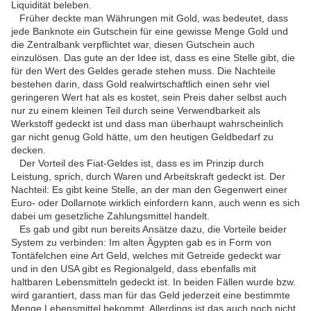
Liquidität beleben.
Früher deckte man Währungen mit Gold, was bedeutet, dass
jede Banknote ein Gutschein für eine gewisse Menge Gold und
die Zentralbank verpflichtet war, diesen Gutschein auch
einzulösen. Das gute an der Idee ist, dass es eine Stelle gibt, die
für den Wert des Geldes gerade stehen muss. Die Nachteile
bestehen darin, dass Gold realwirtschaftlich einen sehr viel
geringeren Wert hat als es kostet, sein Preis daher selbst auch
nur zu einem kleinen Teil durch seine Verwendbarkeit als
Werkstoff gedeckt ist und dass man überhaupt wahrscheinlich
gar nicht genug Gold hätte, um den heutigen Geldbedarf zu
decken.
Der Vorteil des Fiat-Geldes ist, dass es im Prinzip durch
Leistung, sprich, durch Waren und Arbeitskraft gedeckt ist. Der
Nachteil: Es gibt keine Stelle, an der man den Gegenwert einer
Euro- oder Dollarnote wirklich einfordern kann, auch wenn es sich
dabei um gesetzliche Zahlungsmittel handelt.
Es gab und gibt nun bereits Ansätze dazu, die Vorteile beider
System zu verbinden: Im alten Ägypten gab es in Form von
Tontäfelchen eine Art Geld, welches mit Getreide gedeckt war
und in den USA gibt es Regionalgeld, dass ebenfalls mit
haltbaren Lebensmitteln gedeckt ist. In beiden Fällen wurde bzw.
wird garantiert, dass man für das Geld jederzeit eine bestimmte
Menge Lebensmittel bekommt. Allerdings ist das auch noch nicht