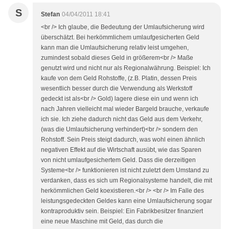
S
Stefan
04/04/2011 18:41
<br /> Ich glaube, die Bedeutung der Umlaufsicherung wird
überschätzt. Bei herkömmlichem umlaufgesicherten Geld
kann man die Umlaufsicherung relativ leist umgehen,
zumindest sobald dieses Geld in größerem<br /> Maße
genutzt wird und nicht nur als Regionalwährung. Beispiel: Ich
kaufe von dem Geld Rohstoffe, (z.B. Platin, dessen Preis
wesentlich besser durch die Verwendung als Werkstoff
gedeckt ist als<br /> Gold) lagere diese ein und wenn ich
nach Jahren vielleicht mal wieder Bargeld brauche, verkaufe
ich sie. Ich ziehe dadurch nicht das Geld aus dem Verkehr,
(was die Umlaufsicherung verhindert)<br /> sondern den
Rohstoff. Sein Preis steigt dadurch, was wohl einen ähnlich
negativen Effekt auf die Wirtschaft ausübt, wie das Sparen
von nicht umlaufgesichertem Geld. Dass die derzeitigen
Systeme<br /> funktionieren ist nicht zuletzt dem Umstand zu
verdanken, dass es sich um Regionalsysteme handelt, die mit
herkömmlichen Geld koexistieren.<br /> <br /> Im Falle des
leistungsgedeckten Geldes kann eine Umlaufsicherung sogar
kontraproduktiv sein. Beispiel: Ein Fabrikbesitzer finanziert
eine neue Maschine mit Geld, das durch die