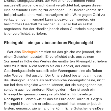
Dienstleistungsgutschein, der von einer bestimmten Firma
ausgestellt wurde, die sich damit verpflichtet hat, gegen diesen
eine bestimmte Leistung zur erbringen. Ein Händler könnte sich
beispielsweise ohne weiteres weigern, eine Ware gegen Geld zu
verkaufen, denn niemand kann ja gezwungen werden, ein
bestimmtes Geschäft zu machen, außer er hat es selbst
angeboten. Hat der Händler jedoch einen Gutschein ausgestellt,
ist er verpflichtet, zu liefern.
Rheingold – ein ganz besonderes Regionalgeld
Wer also
Rheingold
emittiert tut das gleiche wie jemand, der
einen Gutschein ausstellt: Er verpflichtet sich, aus seinem
Sortiment in Höhe des Wertes der emittierten Rheingold zu liefern
oder zu leisten. Nicht anders als ein Händler, der einen
Geschenkgutschein ausstellt oder Warengutscheine als Rabatt
oder Werbemittel ausgibt. Der Unterschied besteht darin, dass
die Rheingold, anders als herkömmliche Warengutscheine, nicht
nur bei dem eingelöst werden können, der sie ausgegeben hat,
sondern auch bei anderen Rheingoldern. Nun ist auch ein
Rheingolder genauso wenig verpflichtet ist, für beliebige
Rheingold zu leisten wie er das für Euro oder Dollar ist. Gegen
Rheingold-Noten, die er selbst ausgestellt hat, muss er jedoch
leisten, genauso, wie jemand herkömmliche Gutscheine einlösen