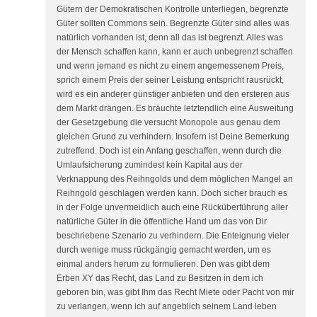
Gütern der Demokratischen Kontrolle unterliegen, begrenzte
Güter sollten Commons sein. Begrenzte Güter sind alles was
natürlich vorhanden ist, denn all das ist begrenzt. Alles was
der Mensch schaffen kann, kann er auch unbegrenzt schaffen
und wenn jemand es nicht zu einem angemessenem Preis,
sprich einem Preis der seiner Leistung entspricht rausrückt,
wird es ein anderer günstiger anbieten und den ersteren aus
dem Markt drängen. Es bräuchte letztendlich eine Ausweitung
der Gesetzgebung die versucht Monopole aus genau dem
gleichen Grund zu verhindern. Insofern ist Deine Bemerkung
zutreffend. Doch ist ein Anfang geschaffen, wenn durch die
Umlaufsicherung zumindest kein Kapital aus der
Verknappung des Reihngolds und dem möglichen Mangel an
Reihngold geschlagen werden kann. Doch sicher brauch es
in der Folge unvermeidlich auch eine Rücküberführung aller
natürliche Güter in die öffentliche Hand um das von Dir
beschriebene Szenario zu verhindern. Die Enteignung vieler
durch wenige muss rückgängig gemacht werden, um es
einmal anders herum zu formulieren. Den was gibt dem
Erben XY das Recht, das Land zu Besitzen in dem ich
geboren bin, was gibt Ihm das Recht Miete oder Pacht von mir
zu verlangen, wenn ich auf angeblich seinem Land leben