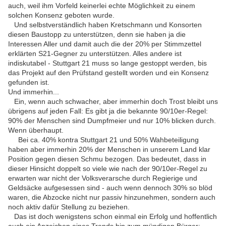
auch, weil ihm Vorfeld keinerlei echte Möglichkeit zu einem
solchen Konsenz geboten wurde.
Und selbstverständlich haben Kretschmann und Konsorten
diesen Baustopp zu unterstützen, denn sie haben ja die
Interessen Aller und damit auch die der 20% per Stimmzettel
erklärten S21-Gegner zu unterstützen. Alles andere ist
indiskutabel - Stuttgart 21 muss so lange gestoppt werden, bis
das Projekt auf den Prüfstand gestellt worden und ein Konsenz
gefunden ist.
Und immerhin...
Ein, wenn auch schwacher, aber immerhin doch Trost bleibt uns
übrigens auf jeden Fall: Es gibt ja die bekannte 90/10er-Regel:
90% der Menschen sind Dumpfmeier und nur 10% blicken durch.
Wenn überhaupt.
Bei ca. 40% kontra Stuttgart 21 und 50% Wahbeteiligung
haben aber immerhin 20% der Menschen in unserem Land klar
Position gegen diesen Schmu bezogen. Das bedeutet, dass in
dieser Hinsicht doppelt so viele wie nach der 90/10er-Regel zu
erwarten war nicht der Volksverarsche durch Regierige und
Geldsäcke aufgesessen sind - auch wenn dennoch 30% so blöd
waren, die Abzocke nicht nur passiv hinzunehmen, sondern auch
noch aktiv dafür Stellung zu beziehen.
Das ist doch wenigstens schon einmal ein Erfolg und hoffentlich