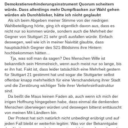
Demokratierverhinderungsinstrument Quorum scheitern
würde. Dass allerdings mehr Dumpfbacken zur Wahl gehen
würden als Durchblicker, hätte ich nicht geglaubt
Als ich beim Abgeben meiner Stimme von der niedrigen
Wahlbeteiligung hörte, ging ich eigentlich davon aus, dass es
nicht nur so kommen würde, sondern auch die Mehrheit der
Gegner von Stuttgart 21 sehr groß ausfallen würde. Einfach
deswegen, weil wie ich in meiner Naivität glaubte, dass
hauptsächlich Gegner des S21-Blödsinns ihre Hintern
hochbekommen hätten...
Tja, was soll man da sagen? Des Menschen Wille ist
bekanntlich sein Himmelreich, wenn auch meist nur so lange, bis
er ihn hat. Fakt ist, dass leider tatsächlich eine Mehrheit gestern
für Stuttgart 21 gestimmt hat und sogar die Stuttgarter selbst
offenbar knapp mehrheitlich für eine Verschandelung ihrer Stadt
und die Zerstörung wichtiger Teile ihrer Verkehrsinfrastruktur
sind.
Da beißt die Maus keinen Faden ab, auch wenn ich mich der
irrigen Hoffnung hingegeben habe, dass einmal die denkenden
Menschen überwiegen würden und deswegen bitterst enttäuscht
von meinen Mit-Ländlern bin.
Der Protest hat sich natürlich nicht unbedingt erübrigt und auf
jeden Fall bleibt er weiterhin legitim: Was vor der Bekanntgabe