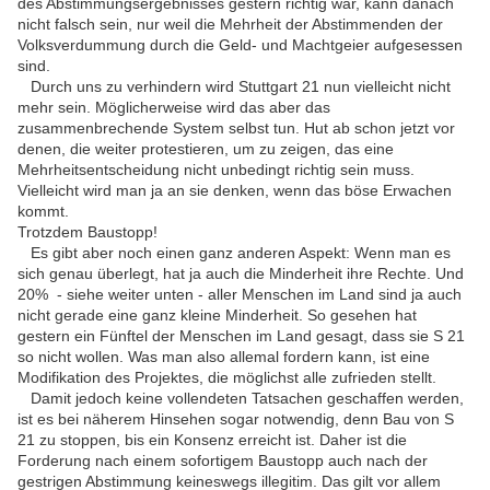
des Abstimmungsergebnisses gestern richtig war, kann danach
nicht falsch sein, nur weil die Mehrheit der Abstimmenden der
Volksverdummung durch die Geld- und Machtgeier aufgesessen
sind.
Durch uns zu verhindern wird Stuttgart 21 nun vielleicht nicht
mehr sein. Möglicherweise wird das aber das
zusammenbrechende System selbst tun. Hut ab schon jetzt vor
denen, die weiter protestieren, um zu zeigen, das eine
Mehrheitsentscheidung nicht unbedingt richtig sein muss.
Vielleicht wird man ja an sie denken, wenn das böse Erwachen
kommt.
Trotzdem Baustopp!
Es gibt aber noch einen ganz anderen Aspekt: Wenn man es
sich genau überlegt, hat ja auch die Minderheit ihre Rechte. Und
20% - siehe weiter unten - aller Menschen im Land sind ja auch
nicht gerade eine ganz kleine Minderheit. So gesehen hat
gestern ein Fünftel der Menschen im Land gesagt, dass sie S 21
so nicht wollen. Was man also allemal fordern kann, ist eine
Modifikation des Projektes, die möglichst alle zufrieden stellt.
Damit jedoch keine vollendeten Tatsachen geschaffen werden,
ist es bei näherem Hinsehen sogar notwendig, denn Bau von S
21 zu stoppen, bis ein Konsenz erreicht ist. Daher ist die
Forderung nach einem sofortigem Baustopp auch nach der
gestrigen Abstimmung keineswegs illegitim. Das gilt vor allem