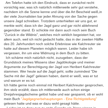
Am Telefon hatte ich den Eindruck, dass er zunächst recht
vorsichtig war, was ich natürlich mittlerweile sehr gut verstehe,
nachdem ich die Szene kenne und über die Art Bescheid weiß,in
der viele Journalisten bar jeder Ahnung von der Sache gegen
unsere Jagd schreiben. Trotzdem unterhielten wir uns gut, er
merkte wohl, dass ich der Jagd ganz und gar nicht ablehnend
gegenüber stand. Er schickte mir dann auch noch sein Buch
"Zurück in die Wildnis", welches mich wirklich begeistert hat, vor
allem auch, weil ich nicht gedacht hatte, das in der zweiten Hälfte
des 20. Jahrhundert noch solche Erlebnisse wie Kalchreuter sie
hatte auf diesem Planeten möglich waren. Leider habe ich
vergessen, ihn um eine Widmung in dem Buch zu bitten.
Ich schäme mich natürlich nicht, zuzugeben, dass der
Grundstock meines Wissens über Jagdökologie und meiner
Argumente zur Berechtigung der Jagd von Heribert Kalchreuter
stammen. Wer heute auf die Jagd geht, sollte zumindest "Die
Sache mit der Jagd" gelesen haben, damit er weiß, was er tut
und warum er es tut.
Ich hätte gerne noch einmal mit Heribert Kalchreuter gesprochen,
ihm stolz erzählt, dass ich mittlerweile auch schon einige
Dreijahresjagdscheine gelöst habe und war gespannt, ob er wohl
mein Buch
"Jagdgegnerbehauptungen - Eine Richtigstellung"
gelesen hatte und was er dazu wohl gesagt hätte.