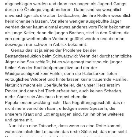
abgeschlagen werden und dann sozusagen als Jugend-Gangs
durch die Ökologie vagabundieren. Dabei sind sie wesentlich
unvorsichtiger als die alten Leitbachen, die ihre Rotten wesentlich
heimlicher sein lassen. Vor allem weniger ausgebuffte Jäger
werden daher kaum einmal etwas anderes vors Rohr bekommen
als junge Keiler, denn die jungen Bachen, sind in den Rotten, die
von den gewieften alten Weibern geführt werden und die man
deswegen nur schwer in Anblick bekommt.
Genau das ist ja eines der Probleme bei der
Bestandsreduktion beim Schwarzwild: Wenn der durchschnittliche
Jäger eine Sau schießt, ist es wie gesagt meist so ein junger
Keiler. Aus der Kochtopfperspektive und der der
Waidgerechtigkeit kein Fehler, denn die Halbstarken liefern
vorzügliches Wildbret und hinterlassen keine trauernde Familie.
Natürlich macht ein Überläuferkeiler, der unser Herz erst im
Revier und dann bei Tisch erfreut hat, auch keinen Schaden
mehr. Aber sein Abschuss bremst eben die
Populationsentwicklung nicht. Das Begattungsgeschäft, das er
nicht mehr verrichten kann, erledigen seine Spezerln, die
unserem Kraut und Lot entgangen sind, für ihn ohne weiteres
und gerne mit.
Nun ist es eine Tatsache, dass wenn so eine Rotte kommt,
wahrscheinlich die Leitbache das erste Stück ist, das man sieht.