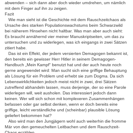
abwenden – sich dann aber doch wieder umdrehen, um nämlich
mit dem Finger auf ihn zu zeigen.
Fazit
Wie man sieht ist die Geschichte mit dem Rauschzeitchaos als
Ursache des starken Populationswachstums beim Schwarzwild
bei näherem Hinsehen nicht haltbar. Was man aber auch sieht:
Es braucht annähernd vier meiner Manuskriptseiten, um das zu
untersuchen und zu widerlegen, was ich eingangs in zwei Sätzen
zitiert habe.
Das ist ein Effekt, der jedem versierten Demagogen bekannt ist,
den bereits ein gewisser Herr Hitler in seinem Demagogen-
Handbuch „Mein Kampf“ benutzt hat und der auch heute noch
gerne angewendet wird: Man sucht sich eine griffige Behauptung
als Lösung für ein Problem und erhebt sie zum Dogma. Da sich
Lebenswirklichkeiten jedoch meist nicht in zwei, drei Sätzen
zutreffend abhandeln lassen, muss derjenige, der so eine Parole
widerlegen will, weit ausholen. Das interessiert jedoch dann
keinen. Wer will sich schon mit komplexeren Zusammenhängen
befassen oder gar selbst denken, wenn er doch bereits eine
griffige, leicht verständliche und (scheinbar) plausible Lösung
geliefert bekommen hat?
Also wird man den Jungjägern wohl auch weiterhin die fromme
Mär von den gemeuchelten Leitbachen und dem Rauschzeit-
Chaos erzählen...