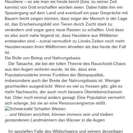
Haustiere – so wie man sie heute kennt (bzw. zu seiner Zeit
kannte) von Gott erschaffen worden seien. Dabei hätte ihm ein
Spaziergang auf dem Land und eventuell ein paar Gespräche mit
Bauern leicht zeigen können, dass sogar der Mensch in der Lage
ist, das Erscheinungsbild von Tieren durch Zucht stark zu
verändern und sogar ganz neue Rassen zu schaffen. Und dass
es also auch nahe liegend ist, dass Haustiere aus Wildtieren
entstanden sind – zumal vermutlich zu Linnés Zeiten noch mehr
Haustierrassen ihren Wildformen ähnelten als das heute der Fall
ist.
Die Rolle von Biotop und Nahrungsbasis
Die Tatsache, die bei der tollen Theorie des Rauschzeit-Chaos
aus den Augen verloren wurde, ist die, dass eine
Populationsstärke immer Funktion der Biotopqualität,
insbesondere auch der Breite der Nahrungsbasis ist. Weniger
geschwollen ausgedrückt: Wenn es viel zu fressen gibt, gibt es
mehr Nachwuchs, der auch noch bessere Überlebenschancen
hat. Oder noch einmal anders gesagt: Eine Population vermehrt
sich solange, bis sie an eine Ressourcengrenze stößt.
... und Weizen anrichtet, können immens sein und treiben
gestandenen Landmännern das Wasser in die Augen
Im speziellen Falle des Wildschweins und seinem derzeitigen