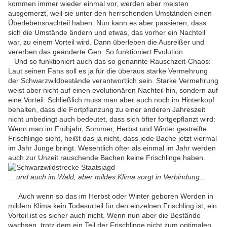
kommen immer wieder einmal vor, werden aber meisten
ausgemerzt, weil sie unter den herrschenden Umständen einen
Überlebensnachteil haben. Nun kann es aber passieren, dass
sich die Umstände ändern und etwas, das vorher ein Nachteil
war, zu einem Vorteil wird. Dann überleben die Ausreißer und
vererben das geänderte Gen. So funktioniert Evolution.
Und so funktioniert auch das so genannte Rauschzeit-Chaos:
Laut seinen Fans soll es ja für die überaus starke Vermehrung
der Schwarzwildbestände verantwortlich sein. Starke Vermehrung
weist aber nicht auf einen evolutionären Nachteil hin, sondern auf
eine Vorteil. Schließlich muss man aber auch noch im Hinterkopf
behalten, dass die Fortpflanzung zu einer anderen Jahreszeit
nicht unbedingt auch bedeutet, dass sich öfter fortgepflanzt wird:
Wenn man im Frühjahr, Sommer, Herbst und Winter gestreifte
Frischlinge sieht, heißt das ja nicht, dass jede Bache jetzt viermal
im Jahr Junge bringt. Wesentlich öfter als einmal im Jahr werden
auch zur Unzeit rauschende Bachen keine Frischlinge haben.
... und auch im Wald, aber mildes Klima sorgt in Verbindung...
Auch wenn so das im Herbst oder Winter geboren Werden in
mildem Klima kein Todesurteil für den einzelnen Frischling ist, ein
Vorteil ist es sicher auch nicht. Wenn nun aber die Bestände
wachsen, trotz dem ein Teil der Frischlinge nicht zum optimalen