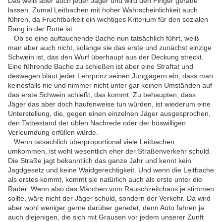
Das weiß aber auch jeder Jäger und wird den Finger gerade
lassen. Zumal Leitbachen mit hoher Wahrscheinlichkeit auch
führen, da Fruchtbarkeit ein wichtiges Kriterium für den sozialen
Rang in der Rotte ist.
Ob so eine auftauchende Bache nun tatsächlich führt, weiß
man aber auch nicht, solange sie das erste und zunächst einzige
Schwein ist, das den Wurf überhaupt aus der Deckung streckt.
Eine führende Bache zu schießen ist aber eine Straftat und
deswegen bläut jeder Lehrprinz seinen Jungjägern ein, dass man
keinesfalls nie und nimmer nicht unter gar keinen Umständen auf
das erste Schwein schießt, das kommt. Zu behaupten, dass
Jäger das aber doch haufenweise tun würden, ist wiederum eine
Unterstellung, die, gegen einen einzelnen Jäger ausgesprochen,
den Tatbestand der üblen Nachrede oder der böswilligen
Verleumdung erfüllen würde.
Wenn tatsächlich überproportional viele Leitbachen
umkommen, ist wohl wesentlich eher der Straßenverkehr schuld.
Die Straße jagt bekanntlich das ganze Jahr und kennt kein
Jagdgesetz und keine Waidgerechtigkeit. Und wenn die Leitbache
als erstes kommt, kommt sie natürlich auch als erste unter die
Räder. Wenn also das Märchen vom Rauschzeitchaos je stimmen
sollte, wäre nicht der Jäger schuld, sondern der Verkehr. Da wird
aber wohl weniger gerne darüber geredet, denn Auto fahren ja
auch diejenigen, die sich mit Grausen vor jedem unserer Zunft