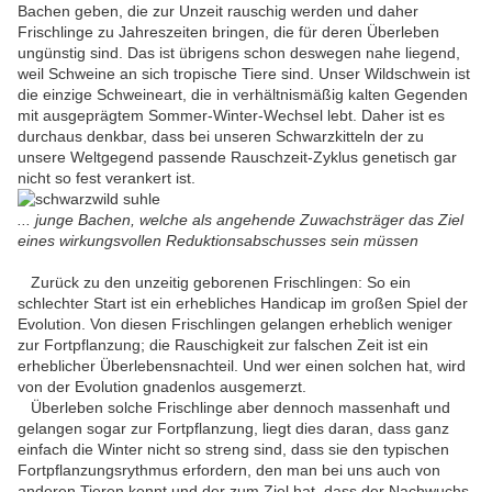
Bachen geben, die zur Unzeit rauschig werden und daher
Frischlinge zu Jahreszeiten bringen, die für deren Überleben
ungünstig sind. Das ist übrigens schon deswegen nahe liegend,
weil Schweine an sich tropische Tiere sind. Unser Wildschwein ist
die einzige Schweineart, die in verhältnismäßig kalten Gegenden
mit ausgeprägtem Sommer-Winter-Wechsel lebt. Daher ist es
durchaus denkbar, dass bei unseren Schwarzkitteln der zu
unsere Weltgegend passende Rauschzeit-Zyklus genetisch gar
nicht so fest verankert ist.
... junge Bachen, welche als angehende Zuwachsträger das Ziel
eines wirkungsvollen Reduktionsabschusses sein müssen
Zurück zu den unzeitig geborenen Frischlingen: So ein
schlechter Start ist ein erhebliches Handicap im großen Spiel der
Evolution. Von diesen Frischlingen gelangen erheblich weniger
zur Fortpflanzung; die Rauschigkeit zur falschen Zeit ist ein
erheblicher Überlebensnachteil. Und wer einen solchen hat, wird
von der Evolution gnadenlos ausgemerzt.
Überleben solche Frischlinge aber dennoch massenhaft und
gelangen sogar zur Fortpflanzung, liegt dies daran, dass ganz
einfach die Winter nicht so streng sind, dass sie den typischen
Fortpflanzungsrythmus erfordern, den man bei uns auch von
anderen Tieren kennt und der zum Ziel hat, dass der Nachwuchs