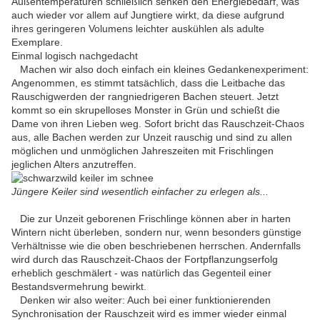
Außentemperaturen schließlich senken den Energiebedarf, was
auch wieder vor allem auf Jungtiere wirkt, da diese aufgrund
ihres geringeren Volumens leichter auskühlen als adulte
Exemplare.
Einmal logisch nachgedacht
Machen wir also doch einfach ein kleines Gedankenexperiment:
Angenommen, es stimmt tatsächlich, dass die Leitbache das
Rauschigwerden der rangniedrigeren Bachen steuert. Jetzt
kommt so ein skrupelloses Monster in Grün und schießt die
Dame von ihren Lieben weg. Sofort bricht das Rauschzeit-Chaos
aus, alle Bachen werden zur Unzeit rauschig und sind zu allen
möglichen und unmöglichen Jahreszeiten mit Frischlingen
jeglichen Alters anzutreffen.
Jüngere Keiler sind wesentlich einfacher zu erlegen als...
Die zur Unzeit geborenen Frischlinge können aber in harten
Wintern nicht überleben, sondern nur, wenn besonders günstige
Verhältnisse wie die oben beschriebenen herrschen. Andernfalls
wird durch das Rauschzeit-Chaos der Fortpflanzungserfolg
erheblich geschmälert - was natürlich das Gegenteil einer
Bestandsvermehrung bewirkt.
Denken wir also weiter: Auch bei einer funktionierenden
Synchronisation der Rauschzeit wird es immer wieder einmal