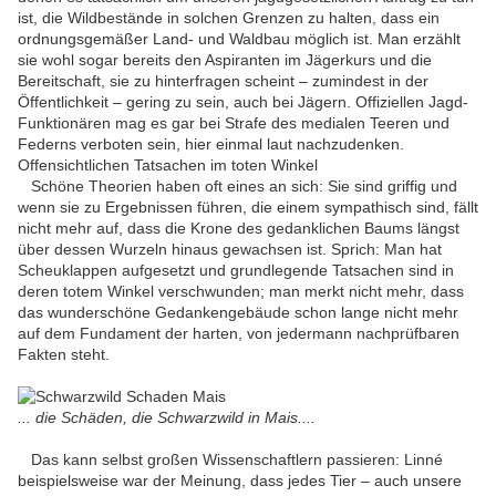
ist, die Wildbestände in solchen Grenzen zu halten, dass ein
ordnungsgemäßer Land- und Waldbau möglich ist. Man erzählt
sie wohl sogar bereits den Aspiranten im Jägerkurs und die
Bereitschaft, sie zu hinterfragen scheint – zumindest in der
Öffentlichkeit – gering zu sein, auch bei Jägern. Offiziellen Jagd-
Funktionären mag es gar bei Strafe des medialen Teeren und
Federns verboten sein, hier einmal laut nachzudenken.
Offensichtlichen Tatsachen im toten Winkel
Schöne Theorien haben oft eines an sich: Sie sind griffig und
wenn sie zu Ergebnissen führen, die einem sympathisch sind, fällt
nicht mehr auf, dass die Krone des gedanklichen Baums längst
über dessen Wurzeln hinaus gewachsen ist. Sprich: Man hat
Scheuklappen aufgesetzt und grundlegende Tatsachen sind in
deren totem Winkel verschwunden; man merkt nicht mehr, dass
das wunderschöne Gedankengebäude schon lange nicht mehr
auf dem Fundament der harten, von jedermann nachprüfbaren
Fakten steht.
... die Schäden, die Schwarzwild in Mais....
Das kann selbst großen Wissenschaftlern passieren: Linné
beispielsweise war der Meinung, dass jedes Tier – auch unsere