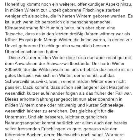
Höhenflug kommt noch ein weiterer, offenkundiger Aspekt hinzu.
In milden Wintern zur Unzeit geborene Frischlinge sterben
weniger oft als solche, die in harten Wintern geboren werden. Es
ist, auch wenn ich persönlich die menschengemachte
Klimaerwärmung für Humbug halte, nun aber eben eine
Tatsache, dass es in den letzten dreißig Jahren wärmer war als
früher. Es gab jede Menge Winter, die keine waren, in denen zur
Unzeit geborene Frischlinge also wesentlich bessere
Überlebenschancen hatten.
Diese Zeit der milden Winter deckt sich nun aber recht gut mit
dem Anwachsen der Schwarzwildbestände. Der harte Winter
2005/06, der die Wildschwein bei uns erheblich dezimierte ist ein
gutes Beispiel, wie sich ein Winter, der einer ist, auf das
Schwarzwild auswirkt, was in einem milden Winter eben nicht
passiert. Dazu kommt, dass schon seit längerer Zeit Mastjahre
wesentlich kürzer aufeinander folgen als das früher der Fall war.
Dieses erhöhte Nahrungsangebot ist nun aber obendrein in
milden Wintern ohne oder mit wenig und kurzer Schneelage
wesentlich leichter zu erreichen. Das gleiche gilt für die
Untermast. Und ein besseres, leichter zugängliches
Nahrungsangebot kommt natürlich vor allem auch den bereits
selbst fressenden Frischlingen zu gute, genauso wie den
führenden Bachen, deren Nachwuchs noch saugt. Wärmere