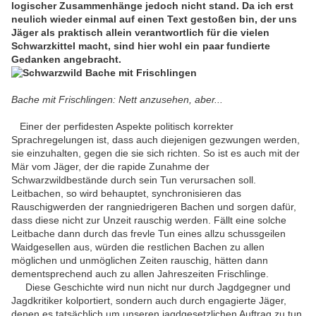
logischer Zusammenhänge jedoch nicht stand. Da ich erst
neulich wieder einmal auf einen Text gestoßen bin, der uns
Jäger als praktisch allein verantwortlich für die vielen
Schwarzkittel macht, sind hier wohl ein paar fundierte
Gedanken angebracht.
Bache mit Frischlingen: Nett anzusehen, aber...
Einer der perfidesten Aspekte politisch korrekter
Sprachregelungen ist, dass auch diejenigen gezwungen werden,
sie einzuhalten, gegen die sie sich richten. So ist es auch mit der
Mär vom Jäger, der die rapide Zunahme der
Schwarzwildbestände durch sein Tun verursachen soll.
Leitbachen, so wird behauptet, synchronisieren das
Rauschigwerden der rangniedrigeren Bachen und sorgen dafür,
dass diese nicht zur Unzeit rauschig werden. Fällt eine solche
Leitbache dann durch das frevle Tun eines allzu schussgeilen
Waidgesellen aus, würden die restlichen Bachen zu allen
möglichen und unmöglichen Zeiten rauschig, hätten dann
dementsprechend auch zu allen Jahreszeiten Frischlinge.
Diese Geschichte wird nun nicht nur durch Jagdgegner und
Jagdkritiker kolportiert, sondern auch durch engagierte Jäger,
denen es tatsächlich um unseren jagdgesetzlichen Auftrag zu tun