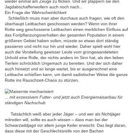
wieder einmal am Zeuge zu flicken. Und wir plappern sie den
Jagdabschaffenwollern auch noch nach...
Ein Frage der Wahrscheinlichkeit
Schließlich muss man aber durchaus auch fragen, wie oft den
überhaupt Leitbachen geschossen werden? Wenn von ihrer
Rotte weg geschossene Leitbachen einen merklichen Einfluss auf
das Fortpflanzungsverhalten der gesamten Population in einem
größeren Gebiet haben sollen, müsste so etwas dort ständig
passieren und nicht nur hin und wieder. Daher spielt wohl hier
auch die Vorstellung gewisser Leute vom grüngewandeteten
Unhold eine Rolle, der nichts anders im Sinn hat, als den lieben
Tierlein schröcklich Ungemach zu bereiten. Und der sich daher
auch hinsetzt und so lange wartet, bis er ausgerechnet eine
Leitbache schießen kann, um damit sadistischer Weise die ganze
Rotte ins Rauschzeit-Chaos zu stürzen.
... mit exzessivem Futter- und jetzt auch Energiemaisanbau für
ständigen Nachschub
Tatsächlich weiß aber jeder Jäger – und wer als Nichtjäger
mitreden will, sollte es auch wissen – dass man bei der
Schwarzwildjagd vor allem junge Keiler erwischt. Das liegt daran,
dass diese mit der Geschlechtsreife von den Bachen