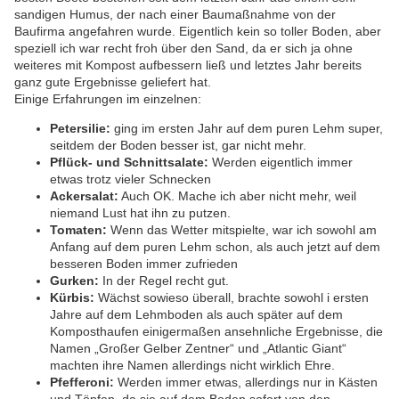
sandigen Humus, der nach einer Baumaßnahme von der
Baufirma angefahren wurde. Eigentlich kein so toller Boden, aber
speziell ich war recht froh über den Sand, da er sich ja ohne
weiteres mit Kompost aufbessern ließ und letztes Jahr bereits
ganz gute Ergebnisse geliefert hat.
Einige Erfahrungen im einzelnen:
Petersilie:
ging im ersten Jahr auf dem puren Lehm super,
seitdem der Boden besser ist, gar nicht mehr.
Pflück- und Schnittsalate:
Werden eigentlich immer
etwas trotz vieler Schnecken
Ackersalat:
Auch OK. Mache ich aber nicht mehr, weil
niemand Lust hat ihn zu putzen.
Tomaten:
Wenn das Wetter mitspielte, war ich sowohl am
Anfang auf dem puren Lehm schon, als auch jetzt auf dem
besseren Boden immer zufrieden
Gurken:
In der Regel recht gut.
Kürbis:
Wächst sowieso überall, brachte sowohl i ersten
Jahre auf dem Lehmboden als auch später auf dem
Komposthaufen einigermaßen ansehnliche Ergebnisse, die
Namen „Großer Gelber Zentner“ und „Atlantic Giant“
machten ihre Namen allerdings nicht wirklich Ehre.
Pfefferoni:
Werden immer etwas, allerdings nur in Kästen