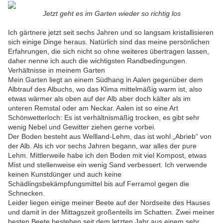
Jetzt geht es im Garten wieder so richtig los
Ich gärtnere jetzt seit sechs Jahren und so langsam kristallisieren
sich einige Dinge heraus. Natürlich sind das meine persönlichen
Erfahrungen, die sich nicht so ohne weiteres übertragen lassen,
daher nenne ich auch die wichtigsten Randbedingungen.
Verhältnisse in meinem Garten
Mein Garten liegt an einem Südhang in Aalen gegenüber dem
Albtrauf des Albuchs, wo das Klima mittelmäßig warm ist, also
etwas wärmer als oben auf der Alb aber doch kälter als im
unteren Remstal oder am Neckar. Aalen ist so eine Art
Schönwetterloch: Es ist verhältnismäßig trocken, es gibt sehr
wenig Nebel und Gewitter ziehen gerne vorbei.
Der Boden besteht aus Wellland-Lehm, das ist wohl „Abrieb“ von
der Alb. Als ich vor sechs Jahren begann, war alles der pure
Lehm. Mittlerweile habe ich den Boden mit viel Kompost, etwas
Mist und stellenweise ein wenig Sand verbessert. Ich verwende
keinen Kunstdünger und auch keine
Schädlingsbekämpfungsmittel bis auf Ferramol gegen die
Schnecken.
Leider liegen einige meiner Beete auf der Nordseite des Hauses
und damit in der Mittagszeit großenteils im Schatten. Zwei meiner
besten Beete bestehen seit dem letzten Jahr aus einem sehr