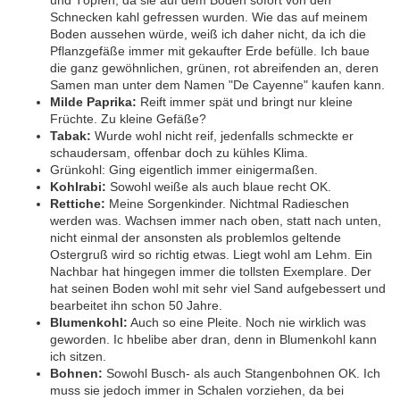
und Töpfen, da sie auf dem Boden sofort von den
Schnecken kahl gefressen wurden. Wie das auf meinem
Boden aussehen würde, weiß ich daher nicht, da ich die
Pflanzgefäße immer mit gekaufter Erde befülle. Ich baue
die ganz gewöhnlichen, grünen, rot abreifenden an, deren
Samen man unter dem Namen "De Cayenne" kaufen kann.
Milde Paprika:
Reift immer spät und bringt nur kleine
Früchte. Zu kleine Gefäße?
Tabak:
Wurde wohl nicht reif, jedenfalls schmeckte er
schaudersam, offenbar doch zu kühles Klima.
Grünkohl: Ging eigentlich immer einigermaßen.
Kohlrabi:
Sowohl weiße als auch blaue recht OK.
Rettiche:
Meine Sorgenkinder. Nichtmal Radieschen
werden was. Wachsen immer nach oben, statt nach unten,
nicht einmal der ansonsten als problemlos geltende
Ostergruß wird so richtig etwas. Liegt wohl am Lehm. Ein
Nachbar hat hingegen immer die tollsten Exemplare. Der
hat seinen Boden wohl mit sehr viel Sand aufgebessert und
bearbeitet ihn schon 50 Jahre.
Blumenkohl:
Auch so eine Pleite. Noch nie wirklich was
geworden. Ic hbelibe aber dran, denn in Blumenkohl kann
ich sitzen.
Bohnen:
Sowohl Busch- als auch Stangenbohnen OK. Ich
muss sie jedoch immer in Schalen vorziehen, da bei