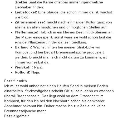
direkter Saat die Kerne offenbar immer irgendwelche
Liebhaber finden.
Liebstöckel:
Eine Staude, die schon immer da ist, wächst
wie blöd.
Zitronenmelisse:
Taucht nach einmaliger Kultur ganz von
alleine an allen möglichen und unmöglichen Stellen auf.
Pfefferminze:
Hab ich in ein kleines Beet mit U-Steinen an
der Mauer eingesperrt, sonst wäre sie wohl schon fast die
einzige Pflanzenart in der ganzen Siedlung.
Bärlauch:
Wächst hinten bei meiner Stink-Ecke wo
Kompost und bei Bedarf Brennesseljauche produziert
werden. Braucht man sich nicht darum zu kümmern, ist
immer von selbst da.
Weißkohl:
Naja.
Rotkohl:
Naja.
Fazit für mich
Ich muss wohl unbedingt einen Haufen Sand in meinen Boden
einarbeiten. Stickstoffgehalt scheint OK zu sein, denn es wachsen
überall Brennnesseln. Das liegt wohl an dem Grasschnitt im
Kompost, für den ich bei den Nachbarn schon als dankbarer
Abnehmer bekannt bin. Daher mache ich zur Zeit auch keine
Brennnesseljauche mehr.
Fazit allgemein