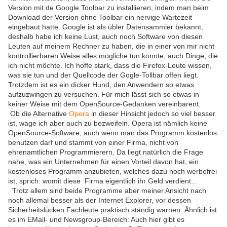
Version mit de Google Toolbar zu installieren, indem man beim
Download der Version ohne Toolbar ein nervige Wartezeit
eingebaut hatte. Google ist als übler Datensammler bekannt,
deshalb habe ich keine Lust, auch noch Software von diesen
Leuten auf meinem Rechner zu haben, die in einer von mir nicht
kontrollierbaren Weise alles mögliche tun könnte, auch Dinge, die
ich nicht möchte. Ich hoffe stark, dass die Firefox-Leute wissen,
was sie tun und der Quellcode der Gogle-Tollbar offen liegt.
Trotzdem ist es ein dicker Hund, den Anwendern so etwas
aufzuzwingen zu versuchen. Für mich lässt sich so etwas in
keiner Weise mit dem OpenSource-Gedanken vereinbarent.
Ob die Alternative
Opera
in dieser Hinsicht jedoch so viel besser
ist, wage ich aber auch zu bezweifeln. Opera ist nämlich keine
OpenSource-Software, auch wenn man das Programm kostenlos
benutzen darf und stammt von einer Firma, nicht von
ehrenamtlichen Programmierern. Da liegt natürlich die Frage
nahe, was ein Unternehmen für einen Vorteil davon hat, ein
kostenloses Programm anzubieten, welches dazu noch werbefrei
ist, sprich: womit diese Firma eigentlich ihr Geld verdient...
Trotz allem sind beide Programme aber meiner Ansicht nach
noch allemal besser als der Internet Explorer, vor dessen
Sicherheitslücken Fachleute praktisch ständig warnen. Ähnlich ist
es im EMail- und Newsgroup-Bereich: Auch hier gibt es