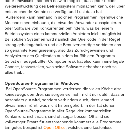
dafür entwickeln, sondern es wird möglich, dass jeder beider
Weiterentwicklung des Betriebssystem mitmachen kann, der über
entsprechende Kenntnisse verfügt und Lust dazu hat.
Außerdem kann niemand in solchen Programmen irgendwelche
Mechanismen einbauen, die etwa den Anwender ausspionieren
oder Software von Konkurrenten behindern, was bei einem
Betriebssystem eines kommerziellen Anbieters leicht möglich ist.
Bei solchen Systemen wird nämlich der Quellcode in der Regel
streng geheimgehalten und die Benutzerverträge verbieten das
so genannte Reengineering, also das Zurückgewinnen und
Analysieren des Quellcodes aus dem lauffähigen Programm.
Selbst ein ausgebuffter Computerfreak hat also kaum eine legale
Chance, festzustellen, was seine Software nebenher noch so
alles treibt.
OpenSource-Programme für Windows
Bei OpenSource-Programmen verderben die vielen Köche also
keineswegs den Brei; sie sorgen vielmehr nicht nur dafür, dass er
besonders gut wird, sondern verhindern auch, dass jemand
etwas hinein rührt, was nicht hinein gehört. In der Tat stehen
OpenSource-Programme in aller Regel der kommerziellen
Konkurrenz nicht nach, sind oft sogar besser. Oft sind sie
vollwertiger Ersatz für entsprechende kommerzielle Programme.
Ein gutes Beispiel ist
Open Office
, welches eine kostenlose