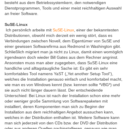
besteht aus dem Betriebssystemkern, den notwendigen
Dienstprogrammen, Tools und einer meist reichhaltigen Auswahl
an freier Software.
SuSE-Linux
Ich persönlich arbeite mit
SuSE-Linux
, einer der bekanntesten
Distributionen, obwohl mich derzeit ein wenig stört, dass es
Verbindungen zwischen Novell, dem Eigentümer von SuSE und
einer gewissen Softwarefirma aus Redmond in Washington gibt.
Schließlich migriert man ja nicht zu Linux, damit einen womöglich
irgendwann doch wieder Bill Gates aus dem Rechner angrinst.
Ansonsten muss man aber zugegeben, dass SuSE-Linux eine
handliche und alltagstaugliche Sache ist: Es gibt ein sehr
komfortables Tool namens YaST („Yet another Setup Tool“),
welches die Installation genauso einfach und komfortabel macht,
wie man es von Windows kennt (bzw. kennen sollte *VBG*) und
sie auch nicht länger dauern lässt. Der entscheidende
Unterschied: Bei Linux ist nach der Installation schon eine mehr
oder weniger große Sammlung von Softwarepaketen mit
installiert, deren Komponenten man sich zu Beginn der
Installation aus dem reichhaltigen Angebot aussuchen kann,
welches in der Distribution enthalten ist. Weitere Software kann
man sich jederzeit von den CDs bzw. der DVD der Distribution
oder aus anderen Quellen nachinstallieren, genauso wie man