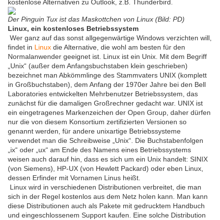
kostenlose Alternativen zu Outlook, z.B. Thunderbird.
Der Pinguin Tux ist das Maskottchen von Linux (Bild: PD)
Linux, ein kostenloses Betriebssystem
Wer ganz auf das sonst allgegenwärtige Windows verzichten will,
findet in
Linux
die Alternative, die wohl am besten für den
Normalanwender geeignet ist. Linux ist ein Unix. Mit dem Begriff
„Unix“ (außer dem Anfangsbuchstaben klein geschrieben)
bezeichnet man Abkömmlinge des Stammvaters UNIX (komplett
in Großbuchstaben), dem Anfang der 1970er Jahre bei den Bell
Laboratories entwickelten Mehrbenutzer Betriebssystem, das
zunächst für die damaligen Großrechner gedacht war. UNIX ist
ein eingetragenes Markenzeichen der Open Group, daher dürfen
nur die von diesem Konsortium zertifizierten Versionen so
genannt werden, für andere unixartige Betriebssysteme
verwendet man die Schreibweise „Unix“. Die Buchstabenfolgen
„ix“ oder „ux“ am Ende des Namens eines Betriebssystems
weisen auch darauf hin, dass es sich um ein Unix handelt: SINIX
(von Siemens), HP-UX (von Hewlett Packard) oder eben Linux,
dessen Erfinder mit Vornamen Linus heißt.
Linux wird in verschiedenen Distributionen verbreitet, die man
sich in der Regel kostenlos aus dem Netz holen kann. Man kann
diese Distributionen auch als Pakete mit gedrucktem Handbuch
und eingeschlossenem Support kaufen. Eine solche Distribution