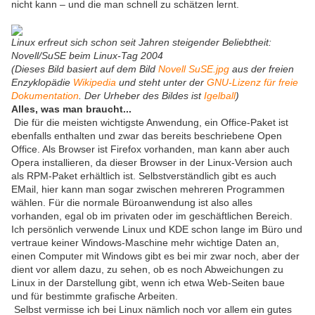
nicht kann – und die man schnell zu schätzen lernt.
Linux erfreut sich schon seit Jahren steigender Beliebtheit:
Novell/SuSE beim Linux-Tag 2004
(Dieses Bild basiert auf dem Bild
Novell SuSE.jpg
aus der freien
Enzyklopädie
Wikipedia
und steht unter der
GNU-Lizenz für freie
Dokumentation
. Der Urheber des Bildes ist
Igelball
)
Alles, was man braucht...
Die für die meisten wichtigste Anwendung, ein Office-Paket ist
ebenfalls enthalten und zwar das bereits beschriebene Open
Office. Als Browser ist Firefox vorhanden, man kann aber auch
Opera installieren, da dieser Browser in der Linux-Version auch
als RPM-Paket erhältlich ist. Selbstverständlich gibt es auch
EMail, hier kann man sogar zwischen mehreren Programmen
wählen. Für die normale Büroanwendung ist also alles
vorhanden, egal ob im privaten oder im geschäftlichen Bereich.
Ich persönlich verwende Linux und KDE schon lange im Büro und
vertraue keiner Windows-Maschine mehr wichtige Daten an,
einen Computer mit Windows gibt es bei mir zwar noch, aber der
dient vor allem dazu, zu sehen, ob es noch Abweichungen zu
Linux in der Darstellung gibt, wenn ich etwa Web-Seiten baue
und für bestimmte grafische Arbeiten.
Selbst vermisse ich bei Linux nämlich noch vor allem ein gutes