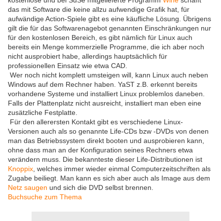
kostenlose und bei SuSe mitgelieferte Programm
Wine
schafft
das mit Software die keine allzu aufwendige Grafik hat, für
aufwändige Action-Spiele gibt es eine käufliche Lösung. Übrigens
gilt die für das Softwarenagebot genannten Einschränkungen nur
für den kostenlosen Bereich, es gibt nämlich für Linux auch
bereits ein Menge kommerzielle Programme, die ich aber noch
nicht ausprobiert habe, allerdings hauptsächlich für
professionellen Einsatz wie etwa CAD.
Wer noch nicht komplett umsteigen will, kann Linux auch neben
Windows auf dem Rechner haben. YaST z.B. erkennt bereits
vorhandene Systeme und installiert Linux problemlos daneben.
Falls der Plattenplatz nicht ausreicht, installiert man eben eine
zusätzliche Festplatte.
Für den allerersten Kontakt gibt es verschiedene Linux-
Versionen auch als so genannte Life-CDs bzw -DVDs von denen
man das Betriebssystem direkt booten und ausprobieren kann,
ohne dass man an der Konfiguration seines Rechners etwa
verändern muss. Die bekannteste dieser Life-Distributionen ist
Knoppix
, welches immer wieder einmal Computerzeitschriften als
Zugabe beiliegt. Man kann es sich aber auch als Image aus dem
Netz saugen
und sich die DVD selbst brennen.
Buchsuche zum Thema