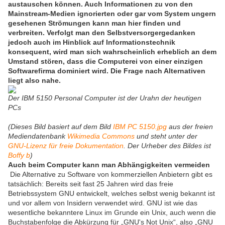
austauschen können. Auch Informationen zu von den
Mainstream-Medien ignorierten oder gar vom System ungern
gesehenen Strömungen kann man hier finden und
verbreiten. Verfolgt man den Selbstversorgergedanken
jedoch auch im Hinblick auf Informationstechnik
konsequent, wird man sich wahrscheinlich erheblich an dem
Umstand stören, dass die Computerei von einer einzigen
Softwarefirma dominiert wird. Die Frage nach Alternativen
liegt also nahe.
Der IBM 5150 Personal Computer ist der Urahn der heutigen
PCs
(Dieses Bild basiert auf dem Bild
IBM PC 5150.jpg
aus der freien
Mediendatenbank
Wikimedia Commons
und steht unter der
GNU-Lizenz für freie Dokumentation
. Der Urheber des Bildes ist
Boffy b
)
Auch beim Computer kann man Abhängigkeiten vermeiden
Die Alternative zu Software von kommerziellen Anbietern gibt es
tatsächlich: Bereits seit fast 25 Jahren wird das freie
Betriebssystem GNU entwickelt, welches selbst wenig bekannt ist
und vor allem von Insidern verwendet wird. GNU ist wie das
wesentliche bekanntere Linux im Grunde ein Unix, auch wenn die
Buchstabenfolge die Abkürzung für „GNU's Not Unix“, also „GNU