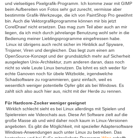
und vielseitiges Pixelgrafik-Programm. Ich komme zwar mit GIMP
beim Aufbereiten von Fotos sehr gut zurecht, vermisse aber
bestimmte Grafik-Werkzeuge, die ich von PaintShop Pro gewöhnt
bin. Auch die Vektorgrafikprogramme können mir bis jetzt
CorelDraw! nicht ersetzen. Das mag zum Teil aber auch an mir
liegen, da ich mich durch jahrelange Benutzung wohl sehr in die
Bedienung meiner Lieblingsprogramme eingefressen habe.
Linux ist übrigens auch recht sicher im Hinblick auf Spyware,
Trojaner, Viren und dergleichen. Das liegt zum einen am
OpenSource-Konzept und der grundsätzlich mehr auf Sicherheit
ausgelegten Unix-Architektur, zum anderen daran, dass noch
nicht so viele Leute Linux benutzen. Da lohnt es sich weder für
echte Ganoven noch für übele Witzbolde, irgendwelche
Schadsoftware zu rogrammieren, ganz einfach, weil es
wesentlich weniger potentielle Opfer gibt als bei Windows. Es
zahlt sich also auch hier aus, nicht mit der Herde zu rennen.
Für Hardcore-Zocker weniger geeignet
Wirklich schlecht sieht es bei Linux allerdings mit Spielen und
Spielereien wie Videochats aus. Diese Art Software zielt auf die
große Masse ab und wird daher noch kaum in Linux-Versionen
angeboten. Es gibt die Möglichkeit, mit spezieller Adaptersoftware
Windows-Anwendungen auch unter Linux zu betreiben. Das