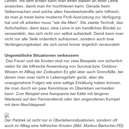
Leinen. Mit dem ersten kann man einen Balken an einer Leine
anstecken, damit man ihn hochhieven kann. Gerade beim
Selbermachen sind solche alten Handwerkskniffe sehr hilfreich,
da man ja meist keine moderne Profi-Ausrüstung zur Verfügung
hat und oft arbeiten muss "wie die Alten". Die zweite Technik, das
Aufschießen, dient dazu, eine Leine in ein handliches Bündel zu
verwandeln, das sich nicht von selbst aufwickelt. Damit kann man
nicht nur alle Seile ordentlich aufräumen, sondern auch lose
Verlängerungskabel, die sich sonst immer ärgerlich verwursteln.
Ungemütliche Situationen verbessern
Das Feuer und die Knoten sind nur zwei Beispiele von sicherlich
vielen für die hilfreiche Anwendung von Survival bzw. Outdoor-
Wissen im Allltag der Zivilisation.Es gibt aber auch Grenzfälle, bei
denen man zwar nicht in Lebensgefahr gerät, aber die
unangenehme Folgen wie eine saftige Erkältung haben können,
die man durch ein paar Kenntnisse im Überleben vermeiden
kann: Zum Beispiel eine Autopanne bei Kälte mit längerer
Wartezeit auf den Pannendienst oder den angerufenen Kumpel
mit dem Abschleppseil.
Der Palstek ist nicht nur in Überlebenssituationen, sondern oft
auch im Alltag eine hilfreicher Knoten (Bild: Markus Bärlocher,PD)