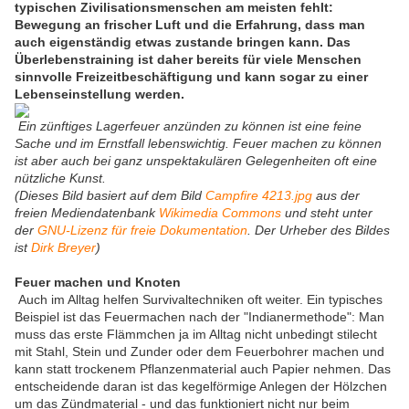
typischen Zivilisationsmenschen am meisten fehlt:
Bewegung an frischer Luft und die Erfahrung, dass man
auch eigenständig etwas zustande bringen kann. Das
Überlebenstraining ist daher bereits für viele Menschen
sinnvolle Freizeitbeschäftigung und kann sogar zu einer
Lebenseinstellung werden.
Ein zünftiges Lagerfeuer anzünden zu können ist eine feine
Sache und im Ernstfall lebenswichtig. Feuer machen zu können
ist aber auch bei ganz unspektakulären Gelegenheiten oft eine
nützliche Kunst.
(Dieses Bild basiert auf dem Bild
Campfire 4213.jpg
aus der
freien Mediendatenbank
Wikimedia Commons
und steht unter
der
GNU-Lizenz für freie Dokumentation
. Der Urheber des Bildes
ist
Dirk Breyer
)
Feuer machen und Knoten
Auch im Alltag helfen Survivaltechniken oft weiter. Ein typisches
Beispiel ist das Feuermachen nach der "Indianermethode": Man
muss das erste Flämmchen ja im Alltag nicht unbedingt stilecht
mit Stahl, Stein und Zunder oder dem Feuerbohrer machen und
kann statt trockenem Pflanzenmaterial auch Papier nehmen. Das
entscheidende daran ist das kegelförmige Anlegen der Hölzchen
um das Zündmaterial - und das funktioniert nicht nur beim