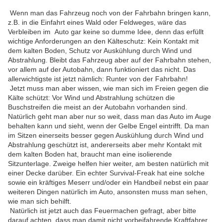
Wenn man das Fahrzeug noch von der Fahrbahn bringen kann,
z.B. in die Einfahrt eines Wald oder Feldweges, wäre das
Verbleiben im Auto gar keine so dumme Idee, denn das erfüllt
wichtige Anforderungen an den Kälteschutz: Kein Kontakt mit
dem kalten Boden, Schutz vor Auskühlung durch Wind und
Abstrahlung. Bleibt das Fahrzeug aber auf der Fahrbahn stehen,
vor allem auf der Autobahn, dann funktioniert das nicht. Das
allerwichtigste ist jetzt nämlich: Runter von der Fahrbahn!
Jetzt muss man aber wissen, wie man sich im Freien gegen die
Kälte schützt: Vor Wind und Abstrahlung schützen die
Buschstreifen die meist an der Autobahn vorhanden sind.
Natürlich geht man aber nur so weit, dass man das Auto im Auge
behalten kann und sieht, wenn der Gelbe Engel eintrifft. Da man
im Sitzen einerseits besser gegen Auskühlung durch Wind und
Abstrahlung geschützt ist, andererseits aber mehr Kontakt mit
dem kalten Boden hat, braucht man eine isolierende
Sitzunterlage. Zweige helfen hier weiter, am besten natürlich mit
einer Decke darüber. Ein echter Survival-Freak hat eine solche
sowie ein kräftiges Meserr und/oder ein Handbeil nebst ein paar
weiteren Dingen natürlich im Auto, ansonsten muss man sehen,
wie man sich behilft.
Natürlich ist jetzt auch das Feuermachen gefragt, aber bitte
darauf achten, dass man damit nicht vorbeifahrende Kraftfahrer