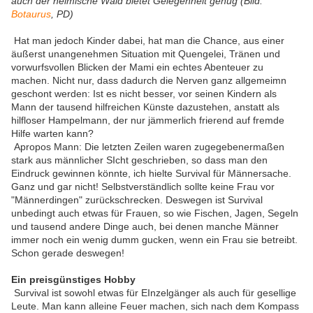
auch der heimische Wald bietet Gelegenheit genug (Bild:
Botaurus
, PD)
Hat man jedoch Kinder dabei, hat man die Chance, aus einer
äußerst unangenehmen Situation mit Quengelei, Tränen und
vorwurfsvollen Blicken der Mami ein echtes Abenteuer zu
machen. Nicht nur, dass dadurch die Nerven ganz allgemeimn
geschont werden: Ist es nicht besser, vor seinen Kindern als
Mann der tausend hilfreichen Künste dazustehen, anstatt als
hilfloser Hampelmann, der nur jämmerlich frierend auf fremde
Hilfe warten kann?
Apropos Mann: Die letzten Zeilen waren zugegebenermaßen
stark aus männlicher SIcht geschrieben, so dass man den
Eindruck gewinnen könnte, ich hielte Survival für Männersache.
Ganz und gar nicht! Selbstverständlich sollte keine Frau vor
"Männerdingen" zurückschrecken. Deswegen ist Survival
unbedingt auch etwas für Frauen, so wie Fischen, Jagen, Segeln
und tausend andere Dinge auch, bei denen manche Männer
immer noch ein wenig dumm gucken, wenn ein Frau sie betreibt.
Schon gerade deswegen!
Ein preisgünstiges Hobby
Survival ist sowohl etwas für EInzelgänger als auch für gesellige
Leute. Man kann alleine Feuer machen, sich nach dem Kompass