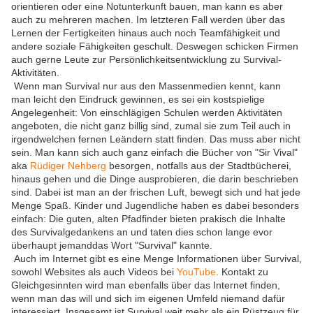
orientieren oder eine Notunterkunft bauen, man kann es aber
auch zu mehreren machen. Im letzteren Fall werden über das
Lernen der Fertigkeiten hinaus auch noch Teamfähigkeit und
andere soziale Fähigkeiten geschult. Deswegen schicken Firmen
auch gerne Leute zur Persönlichkeitsentwicklung zu Survival-
Aktivitäten.
Wenn man Survival nur aus den Massenmedien kennt, kann
man leicht den Eindruck gewinnen, es sei ein kostspielige
Angelegenheit: Von einschlägigen Schulen werden Aktivitäten
angeboten, die nicht ganz billig sind, zumal sie zum Teil auch in
irgendwelchen fernen Leändern statt finden. Das muss aber nicht
sein. Man kann sich auch ganz einfach die Bücher von "Sir Vival"
aka
Rüdiger Nehberg
besorgen, notfalls aus der Stadtbücherei,
hinaus gehen und die Dinge ausprobieren, die darin beschrieben
sind. Dabei ist man an der frischen Luft, bewegt sich und hat jede
Menge Spaß. Kinder und Jugendliche haben es dabei besonders
einfach: Die guten, alten Pfadfinder bieten prakisch die Inhalte
des Survivalgedankens an und taten dies schon lange evor
überhaupt jemanddas Wort "Survival" kannte.
Auch im Internet gibt es eine Menge Informationen über Survival,
sowohl Websites als auch Videos bei
YouTube
. Kontakt zu
Gleichgesinnten wird man ebenfalls über das Internet finden,
wenn man das will und sich im eigenen Umfeld niemand dafür
interessiert. Insgesamt ist Survival weit mehr als ein Rüstzeug für