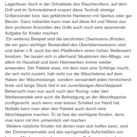
Lagerfeuer. Auch in der Schublade des Räucherofens, auf dem
Grill und im Schmiedeherd erspart diese Technik stinkige
Grillanzünder bzw. das gefährliche Hantieren mit Spiritus oder gar
Benzin. Ganz nebenbei kann man auf diese Art und Weise aus
dem profanen Anzünden des Grills auch noch eine spannende
Aufgabe für Kinder machen.
Ein weiteres Beispiel sind die berühmten (Seemanns-)Knoten,
die ein ganz wichtiger Bestandteil des Überlebenswissens sind
und daher z.B. auch bei den Pfadfindern einen hohen Stellenwert
besitzen. Sie lassen sich in allerhand Situationen des Alltags, vor
allem im Haushalt und beim Heimwerken immer wieder
anwenden. Der Palstek etwa, mit dem man eine Schlinge macht,
die sich nicht zuzieht, hält nicht nur die Wäscheleine auf dem
Haken der Wäschestange, sondern verwandelt jedes hinreichend
feste und lange Stück Seil in ein zuverlässiges Abschleppseil.
Beherrscht man nun auch noch den Roring- oder den
Webleinenstek wird auch die Befestigung an der Abschleppöse
zunftgerecht, auch wenn man keinen Schäkel zur Hand hat.
Notfalls kann man aber den Palstek auch durch eine
Abschleppöse machen. Er ist fast der wichtigste Knoten, denn
man kann mit ihm unheimlich viel machen.
Weitere nützliche Knoten mit denen man sich helfen kann, sind
der Zimmermannstek und das sachgemäße Aufschießen von