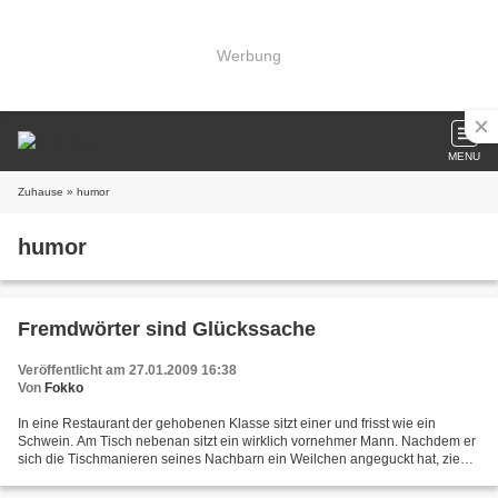
Werbung
MENU
Zuhause
» humor
humor
Fremdwörter sind Glückssache
Veröffentlicht am 27.01.2009 16:38
Von
Fokko
In eine Restaurant der gehobenen Klasse sitzt einer und frisst wie ein
Schwein. Am Tisch nebenan sitzt ein wirklich vornehmer Mann. Nachdem er
sich die Tischmanieren seines Nachbarn ein Weilchen angeguckt hat, zieht
er eine Augenbraue hoch und meint zu...