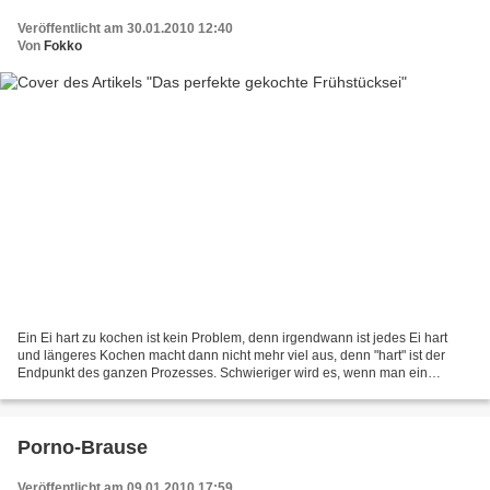
Veröffentlicht am 30.01.2010 12:40
Von
Fokko
Ein Ei hart zu kochen ist kein Problem, denn irgendwann ist jedes Ei hart
und längeres Kochen macht dann nicht mehr viel aus, denn "hart" ist der
Endpunkt des ganzen Prozesses. Schwieriger wird es, wenn man ein
weiches Ei möchte, es gilt dann den richtigen...
Porno-Brause
Veröffentlicht am 09.01.2010 17:59