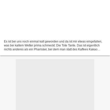
Es ist bei uns noch einmal kalt geworden und da ist mir etwas eingefallen,
was bei kaltem Wetter prima schmeckt: Die Tote Tante. Das ist eigentlich
nichts anderes als ein Pharisäer, bei dem man statt des Kaffees Kakao
nimmt. Gemixt ist die Tote Tante...