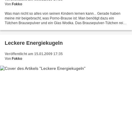
Von
Fokko
Was man nicht so alles von seinen Kindern lernen kann... Gerade haben
meine mir beigebracht, was Porno-Brause ist: Man benötigt dazu ein
Tütchen Brausepulver und ein Glas Wodka. Das Brausepulver-Tütchen reißt
man auf und schüttet sich den Inhalt in den...
Leckere Energiekugeln
Veröffentlicht am 15.01.2009 17:35
Von
Fokko