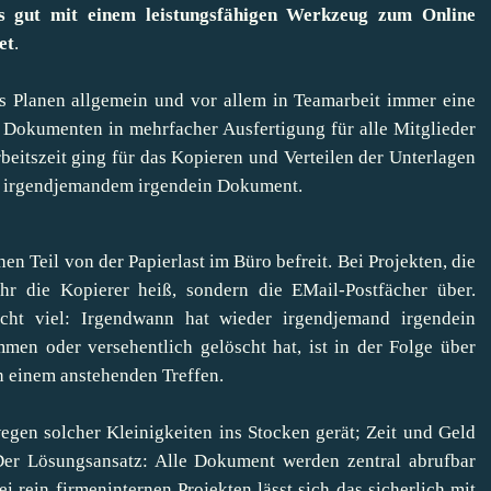
rs gut mit einem leistungsfähigen Werkzeug zum Online
et
.
s Planen allgemein und vor allem in Teamarbeit immer eine
 Dokumenten in mehrfacher Ausfertigung für alle Mitglieder
beitszeit ging für das Kopieren und Verteilen der Unterlagen
ch irgendjemandem irgendein Dokument.
 Teil von der Papierlast im Büro befreit. Bei Projekten, die
r die Kopierer heiß, sondern die EMail-Postfächer über.
icht viel: Irgendwann hat wieder irgendjemand irgendein
men oder versehentlich gelöscht hat, ist in der Folge über
on einem anstehenden Treffen.
egen solcher Kleinigkeiten ins Stocken gerät; Zeit und Geld
 Der Lösungsansatz: Alle Dokument werden zentral abrufbar
 rein firmeninternen Projekten lässt sich das sicherlich mit