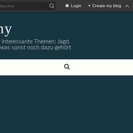
Login
+
Create my blog
ny
r interessante Themen: Jagd,
d was sonst noch dazu gehört