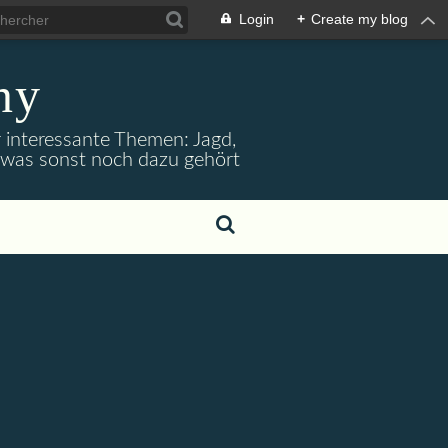
Login
+
Create my blog
ny
r interessante Themen: Jagd,
d was sonst noch dazu gehört