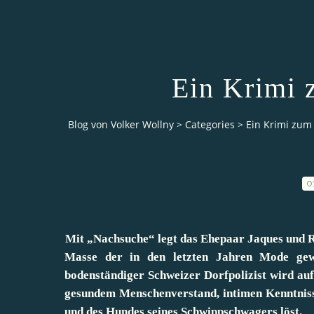
Ein Krimi 
Blog von Volker Wollny
>
Categories
>
Ein Krimi zum
0
Mit „Nachsuche“ legt das Ehepaar Jaques und R
Masse der in den letzten Jahren Mode gewo
bodenständiger Schweizer Dorfpolizist wird auf
gesundem Menschenverstand, intimen Kenntnisse
und des Hundes seines Schwippschwagers löst.