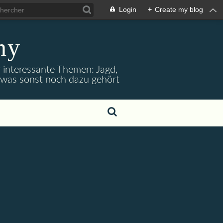
Login
+
Create my blog
ny
r interessante Themen: Jagd,
d was sonst noch dazu gehört