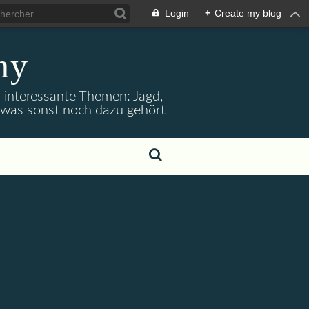
Login
+
Create my blog
ny
r interessante Themen: Jagd,
d was sonst noch dazu gehört