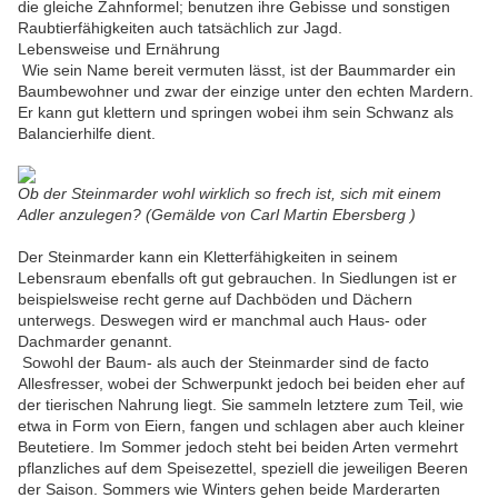
die gleiche Zahnformel; benutzen ihre Gebisse und sonstigen
Raubtierfähigkeiten auch tatsächlich zur Jagd.
Lebensweise und Ernährung
Wie sein Name bereit vermuten lässt, ist der Baummarder ein
Baumbewohner und zwar der einzige unter den echten Mardern.
Er kann gut klettern und springen wobei ihm sein Schwanz als
Balancierhilfe dient.
Ob der Steinmarder wohl wirklich so frech ist, sich mit einem
Adler anzulegen? (Gemälde von Carl Martin Ebersberg )
Der Steinmarder kann ein Kletterfähigkeiten in seinem
Lebensraum ebenfalls oft gut gebrauchen. In Siedlungen ist er
beispielsweise recht gerne auf Dachböden und Dächern
unterwegs. Deswegen wird er manchmal auch Haus- oder
Dachmarder genannt.
Sowohl der Baum- als auch der Steinmarder sind de facto
Allesfresser, wobei der Schwerpunkt jedoch bei beiden eher auf
der tierischen Nahrung liegt. Sie sammeln letztere zum Teil, wie
etwa in Form von Eiern, fangen und schlagen aber auch kleiner
Beutetiere. Im Sommer jedoch steht bei beiden Arten vermehrt
pflanzliches auf dem Speisezettel, speziell die jeweiligen Beeren
der Saison. Sommers wie Winters gehen beide Marderarten