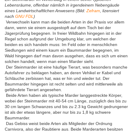
Lebensräume, offenbar nämlich in irgendeinem Nebengäude
eines Landwirtschaftlichen Anwesens (Bild:
Zefram
, lizensiert
nach
GNU FDL
)
Verwechseln kann man die beiden Arten in der Praxis vor allem
dann, wenn sie einem ausgestopft auf dem Tisch bei der
Jägerprüfung begegnen. In freier Wildbahn hingegen ist in der
Regel schon aufgrund der Umgebung klar, um welchen der
beiden es sich handeln muss: Im Feld oder in menschlichen
Siedlungen wird einem kaum ein Baummarder begegnen, im
Wald hingegen darf man davon ausgehen, dass es sich um einen
solchen handelt, wenn man einen Marder sieht.
Der Steinmarder ist eine häufige Tierart, was besonders manche
Autofahrer zu beklagen haben, an deren Vehikel er Kabel und
Schläuche zerbissen hat, was er hin und wieder tut. Der
Baummarder hingegen ist recht selten und wird mittlerweile als
gefährdete Tierart angesehen.
Beide Arten haben als typische Marder langgestreckte Körper,
wobei der Steinmarder mit 40-54 cm Länge, zuzüglich des bis zu
30 cm langen Schwanzes und bis zu 2.3 kg Gewicht gedrungener
ist als der etwas längere, aber nur bis zu 1,8 kg schwere
Baummarder.
Das Gebiss weist beide Arten als Mitglieder der Ordnung
Carnivora, also der Raubtiere aus. Beide Marderarten besitzen