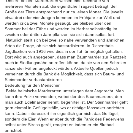
Unsere beiden Marderarten weisen eine Keimruhe von
mehreren Monaten auf; die eigentliche Tragzeit beträgt, der
Größe der Tiere entsprechend nur ca. einen Monat. Die jeweils
etwa drei oder vier Jungen kommen im Frühjahr zur Welt und
werden crica zwei Monate gesäugt. Sie bleiben über den
Sommer bei der Fähe und werden im Herbst selbständig.Im
zweiten oder dritten Jahr pflanzen sie sich dann selbst fort.
Natürlich stellt sich bei zwei so nahe verwandten und ähnlichen
Arten die Frage, ob sie sich bastardisieren. In Riesenthals
Jagdlexikon von 1916 wird dies in der Tat für möglich gehalten.
Dort wird auch angegeben, dass man Baummarder zur Ranzzeit
auch in Siedlungsnähe antreffen könne, da sie von den Schreien
ranzender Fähen angelockt würden. Aktuelle Quellen jedoch
verneinen durch die Bank die Möglichkeit, dass sich Baum- und
Steinmarder verbastardisieren.
Bedeutung für den Menschen
Beide heimische Marderarten unterliegen dem Jagdrecht. Man
kann ihre Pelze verwenden, wobei der des Baummarders, den
man auch Edelmarder nennt, begehrter ist. Der Steinmarder geht
gern einmal in Geflügelställe, wo er richtige Massaker anrichten
kann. Dabei interessiert ihn eigentlich gar nicht das Geflügel,
sondern die Eier. Wenn er aber durch die Panik des Federviehs
selbst unter Stress gerät, reagiert er, indem er ein Blutbad
anrichtet.