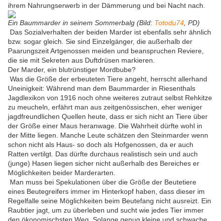
ihrem Nahrungserwerb in der Dämmerung und bei Nacht nach.
Ein Baummarder in seinem Sommerbalg (Bild:
Totodu74
, PD)
Das Sozialverhalten der beiden Marder ist ebenfalls sehr ähnlich
bzw. sogar gleich. Sie sind Einzelgänger, die außerhalb der
Paarungszeit Artgenossen meiden und beanspruchen Reviere,
die sie mit Sekreten aus Duftdrüsen markieren.
Der Marder, ein blutrünstiger Mordbube?
Was die Größe der erbeuteten Tiere angeht, herrscht allerhand
Uneinigkeit: Während man dem Baummarder in Riesenthals
Jagdlexikon von 1916 noch ohne weiteres zutraut selbst Rehkitze
zu meucheln, erfährt man aus zeitgenössischen, eher weniger
jagdfreundlichen Quellen heute, dass er sich nicht an Tiere über
der Größe einer Maus heranwage. Die Wahrheit dürfte wohl in
der Mitte liegen. Manche Leute schätzen den Steinmarder wenn
schon nicht als Haus- so doch als Hofgenossen, da er auch
Ratten vertilgt. Das dürfte durchaus realistisch sein und auch
(junge) Hasen liegen sicher nicht außerhalb des Bereiches er
Möglichkeiten beider Marderarten.
Man muss bei Spekulationen über die Größe der Beutetiere
eines Beutegreifers immer im Hinterkopf haben, dass dieser im
Regelfalle seine Möglichkeiten beim Beutefang nicht ausreizt. Ein
Raubtier jagt, um zu überleben und sucht wie jedes Tier immer
den ökonomischsten Weg. Solange genug kleine und schwache