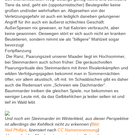
Tiere da sind, geht ein (oppoturnistischer) Beutegreifer keine
großen und/oder wehrhaften an. Abgesehen von der
Verletzungsgefahr ist auch ein lediglich daneben gelungener
Angriff für ihn auch ein äußerst schlechtes Geschäft:
AußerSpesen nix gewesen, er hat Kalorien verbraucht, aber
keine gewonnen. Deswegen stört er sich auch nicht an kranken
Beutetieren, sondern nimmt sie als "billigere" Mahlzeit sogar
bevorzugt
Fortpflanzung
Die Ranz, Paarungszeit unserer Maader liegt im Hochsommer,
bei Steinmardern auch schon früher. Die geräuschvollen
Paarungsrituale des Steinmarders mit ihren Rivalenkämpfen und
wilden Verfolgungsjagden bekommt man in Sommernächten
öfter, vor allem akustisch, oft mit. Im Schwäbischen gibt es daher
auch die Redensart vom „Schreien wie Dachmarder“.
Baummarder treiben die gleichen Spiele, nur bekommen es
weniger Leute mit, da das Gelbkehlchen ja leider selten ist und
tief im Wald lebt.
.
Und noch ein Steinmarder im Winterkleid, aus dieser Perspektive
ist allerdings der Kehlfeck nicht zu erkennen (
Bild
:
Neil Phillips
, lizensiert nach
CC
Namensnennung
)