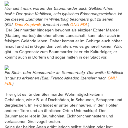
Hier sieht man, warum der Baummarder auch Gelbkehlchen
heißt: Der gelbe Kehlfleck, sein typisches Erkennungszeichen, ist
bei diesem Exemplar im Winterbalg besonders gut zu sehen
(Bild:
Dani Kropivnik
, lizensiert nach
GNU FDL
)
Der Steinmarder hingegen bewohnt als einziger Echter Marder
(Gattung martes) die eher offene Landschaft, kann aber auch in
felsigem Gelände leben. Daher kommt er im Gebirge auch höher
hinauf und ist in Gegenden vertreten, wo es generell keinen Wald
gibt. Im Gegensatz zum Baummarder ist er ein Kulturfolger; er
kommt auch in Dörfern und sogar mitten in der Stadt vor.
Ein Stein- oder Hausmarder im Sommerbalg: Der weiße Kehlfleck
ist gut zu erkennen (Bild: Franco Atirador, lizensiert nach
GNU
FDL
)
Hier gibt es für den Steinmarder Wohnmöglichkeiten in
Gebäuden, wie z.B. auf Dachböden, in Scheunen, Schuppen und
dergleichen. Im Feld findet er unter Steinhaufen, in den Höhlen
anderer Tiere und an ähnlichen Orten Unterschlupf. Der
Baummarder lebt in Baumhöhlen, Eichhörnchennestern und
verlassenen Greifvogelhorsten.
Keine der beiden Arten gräbt jedoch selbst Höhlen oder legt