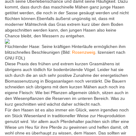
auch seine Überlebenschance und damit seine Häufigkeit. Dazu
kommt, dass durch das maschinelle Mähen ganz junge Hasen
getötet werden, die noch in der Sasse gesäugt werden und nicht
flüchten können.Ebenfalls äußerst ungünstig ist, dass mit
moderner Mähtechnik das Gras extrem kurz über dem Boden
abgeschnitten werden kann, den jungen Hasen also keine
Chance bleibt, den Messern zu entgehen.
Flüchtender Hase: Seine kräftigen Hinterläufe ermöglichen ihm
blitzschnelles Beschleunigen (Bild:
Rosenzweig
. lizensiert nach
GNU FDL)
Diese Praxis des frühen und extrem kurzen Grasmähens ist
übrigens auch tödlich für bodenbrütende Vögel. Leider hat sie
sich durch die an sich sehr positive Zunahme der energetischen
Biomassenutzung in Biogasanlagen noch verstärkt. Die Bauern
schneiden sich übrigens mit dem kurzen Mähen auch noch ins
eigene Fleisch: Wie bei Pflanzen allgemein üblich, sitzen auch in
den Wiesenpflanzen die Reserven im unteren Bereich. Was zu
kurz geschnitten wird wächst daher schlecht nach.
Für den Hasen ist es also immer ein Glück, wenn irgendwo noch
ein Stück Wiesenland in traditioneller Weise zur Heuproduktion
genutzt wird. Vor allem auch Pferdehalter pachten sich öfter eine
Wiese um Heu für ihre Pferde zu gewinnen und helfen damit, oft
wohl ohne es überhaupt zu wissen, dem Hasen. Das sollten wir