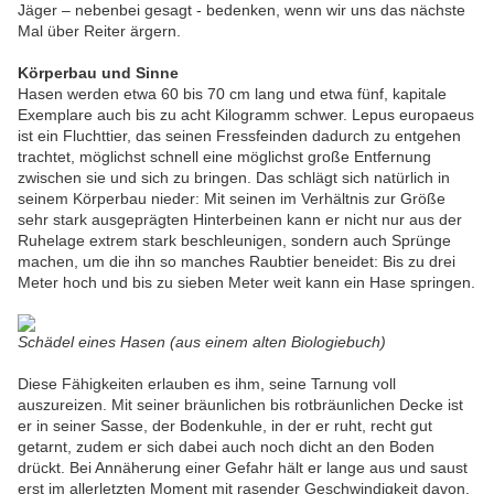
Jäger – nebenbei gesagt - bedenken, wenn wir uns das nächste
Mal über Reiter ärgern.
Körperbau und Sinne
Hasen werden etwa 60 bis 70 cm lang und etwa fünf, kapitale
Exemplare auch bis zu acht Kilogramm schwer. Lepus europaeus
ist ein Fluchttier, das seinen Fressfeinden dadurch zu entgehen
trachtet, möglichst schnell eine möglichst große Entfernung
zwischen sie und sich zu bringen. Das schlägt sich natürlich in
seinem Körperbau nieder: Mit seinen im Verhältnis zur Größe
sehr stark ausgeprägten Hinterbeinen kann er nicht nur aus der
Ruhelage extrem stark beschleunigen, sondern auch Sprünge
machen, um die ihn so manches Raubtier beneidet: Bis zu drei
Meter hoch und bis zu sieben Meter weit kann ein Hase springen.
Schädel eines Hasen (aus einem alten Biologiebuch)
Diese Fähigkeiten erlauben es ihm, seine Tarnung voll
auszureizen. Mit seiner bräunlichen bis rotbräunlichen Decke ist
er in seiner Sasse, der Bodenkuhle, in der er ruht, recht gut
getarnt, zudem er sich dabei auch noch dicht an den Boden
drückt. Bei Annäherung einer Gefahr hält er lange aus und saust
erst im allerletzten Moment mit rasender Geschwindigkeit davon.