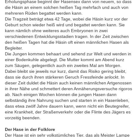
Erholungsphase beginnt der Hasensex dann von neuem, so dass
die Häsin an einem solchen heißen Tag mehrfach und auch von
mehreren Rüden begattet werden kann.
Die Tragzeit beträgt etwa 42 Tage, wobei die Häsin kurz vor der
Geburt schon wieder heiß wird und begattet werden kann. Sie
kann nämlich ohne weiteres auch Embryonen in zwei
verschiedenen Entwicklungsstadien tragen. In der Zeit zwischen
den heißen Tagen hat die Häsin oft einen männlichen Hasen als
Begleiter.
Die Jungen kommen behaart und sehend zur Welt und werden in
einer Bodenkuhle abgelegt. Die Mutter kommt am Abend kurz
zum Säugen, gelegentlich auch ein zweites Mal am Morgen.
Dabei bleibt sie jeweils nur kurz, damit das Risiko gering bleibt,
dass sie durch ihren stärkeren Geruch Fressfeinde anlockt. In
dieser Zeit duldet die Häsin auch keinen männlichen Artgenossen
in ihrer Nähe und schmettert deren Annäherungsversuche rigoros
ab. Nach einigen Wochen können die jungen Hasen dann
selbständig ihre Nahrung suchen und starten in ein Hasenleben,
dass etwa zwölf Jahre dauern kann, wenn nicht ein Beutegreifer,
eine Krankheit, der Straßenverkehr oder die Flinte des Jägers es
vorzeitig beenden.
Der Hase in der Folklore
Der Hase ist ein sehr volkstümliches Tier, das als Meister Lampe