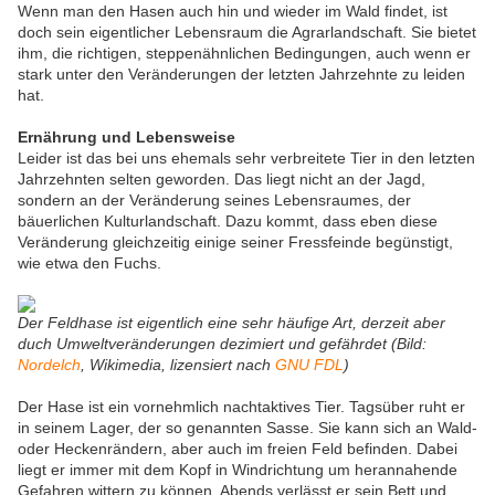
Wenn man den Hasen auch hin und wieder im Wald findet, ist
doch sein eigentlicher Lebensraum die Agrarlandschaft. Sie bietet
ihm, die richtigen, steppenähnlichen Bedingungen, auch wenn er
stark unter den Veränderungen der letzten Jahrzehnte zu leiden
hat.
Ernährung und Lebensweise
Leider ist das bei uns ehemals sehr verbreitete Tier in den letzten
Jahrzehnten selten geworden. Das liegt nicht an der Jagd,
sondern an der Veränderung seines Lebensraumes, der
bäuerlichen Kulturlandschaft. Dazu kommt, dass eben diese
Veränderung gleichzeitig einige seiner Fressfeinde begünstigt,
wie etwa den Fuchs.
Der Feldhase ist eigentlich eine sehr häufige Art, derzeit aber
duch Umweltveränderungen dezimiert und gefährdet (Bild:
Nordelch
, Wikimedia, lizensiert nach
GNU FDL
)
Der Hase ist ein vornehmlich nachtaktives Tier. Tagsüber ruht er
in seinem Lager, der so genannten Sasse. Sie kann sich an Wald-
oder Heckenrändern, aber auch im freien Feld befinden. Dabei
liegt er immer mit dem Kopf in Windrichtung um herannahende
Gefahren wittern zu können. Abends verlässt er sein Bett und