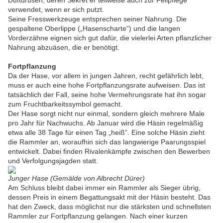
Duftdrüsen, deren Sekret er teilweise auch zur Fellpflege
verwendet, wenn er sich putzt.
Seine Fresswerkzeuge entsprechen seiner Nahrung. Die
gespaltene Oberlippe („Hasenscharte“) und die langen
Vorderzähne eignen sich gut dafür, die vielerlei Arten pflanzlicher
Nahrung abzuäsen, die er benötigt.
Fortpflanzung
Da der Hase, vor allem in jungen Jahren, recht gefährlich lebt,
muss er auch eine hohe Fortpflanzungsrate aufweisen. Das ist
tatsächlich der Fall, seine hohe Vermehrungsrate hat ihn sogar
zum Fruchtbarkeitssymbol gemacht.
Der Hase sorgt nicht nur einmal, sondern gleich mehrere Male
pro Jahr für Nachwuchs. Ab Januar wird die Häsin regelmäßig
etwa alle 38 Tage für einen Tag „heiß“. Eine solche Häsin zieht
die Rammler an, woraufhin sich das langwierige Paarungsspiel
entwickelt. Dabei finden Rivalenkämpfe zwischen den Bewerben
und Verfolgungsjagden statt.
Junger Hase (Gemälde von Albrecht Dürer)
Am Schluss bleibt dabei immer ein Rammler als Sieger übrig,
dessen Preis in einem Begattungsakt mit der Häsin besteht. Das
hat den Zweck, dass möglichst nur die stärksten und schnellsten
Rammler zur Fortpflanzung gelangen. Nach einer kurzen