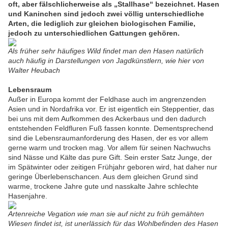
oft, aber fälschlicherweise als „Stallhase“ bezeichnet. Hasen
und Kaninchen sind jedoch zwei völlig unterschiedliche
Arten, die lediglich zur gleichen biologischen Familie,
jedoch zu unterschiedlichen Gattungen gehören.
Als früher sehr häufiges Wild findet man den Hasen natürlich
auch häufig in Darstellungen von Jagdkünstlern, wie hier von
Walter Heubach
Lebensraum
Außer in Europa kommt der Feldhase auch im angrenzenden
Asien und in Nordafrika vor. Er ist eigentlich ein Steppentier, das
bei uns mit dem Aufkommen des Ackerbaus und den dadurch
entstehenden Feldfluren Fuß fassen konnte. Dementsprechend
sind die Lebensraumanforderung des Hasen, der es vor allem
gerne warm und trocken mag. Vor allem für seinen Nachwuchs
sind Nässe und Kälte das pure Gift. Sein erster Satz Junge, der
im Spätwinter oder zeitigen Frühjahr geboren wird, hat daher nur
geringe Überlebenschancen. Aus dem gleichen Grund sind
warme, trockene Jahre gute und nasskalte Jahre schlechte
Hasenjahre.
Artenreiche Vegation wie man sie auf nicht zu früh gemähten
Wiesen findet ist, ist unerlässich für das Wohlbefinden des Hasen